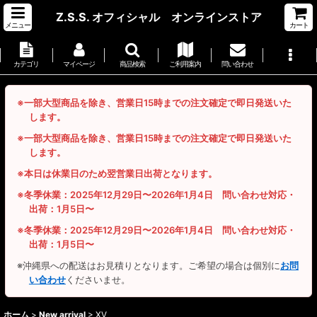
Z.S.S. オフィシャル オンラインストア
メニュー
カート
カテゴリ
マイページ
商品検索
ご利用案内
問い合わせ
※一部大型商品を除き、営業日15時までの注文確定で即日発送いた
します。
※一部大型商品を除き、営業日15時までの注文確定で即日発送いた
します。
※本日は休業日のため翌営業日出荷となります。
※冬季休業：2025年12月29日〜2026年1月4日 問い合わせ対応・
出荷：1月5日〜
※冬季休業：2025年12月29日〜2026年1月4日 問い合わせ対応・
出荷：1月5日〜
※沖縄県への配送はお見積りとなります。ご希望の場合は個別に
お問
い合わせ
くださいませ。
ホーム
>
New arrival
>
XV