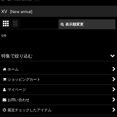
XV
[
New arrival
]
表示順変更
閉じる
0
件
表示数
:
並び順
:
特集で絞り込む
絞り込む
ホーム
ALFA ROMEO > 156
ショッピングカート
ALFA ROMEO > 147
マイページ
ALFA ROMEO > 159
お問い合わせ
ALFA ROMEO > 4C
最近チェックしたアイテム
A4