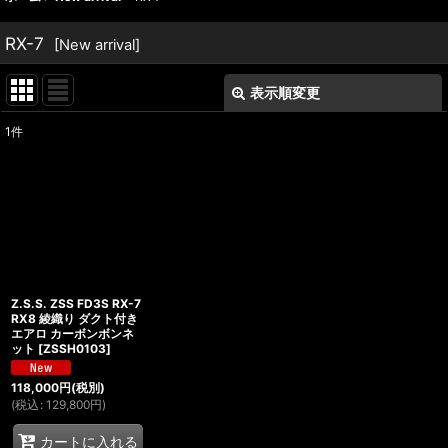
RX-7
[
New arrival
]
表示順変更
閉じる
1
件
表示数
:
並び順
:
絞り込む
Z.S.S. ZSS FD3S RX-7
RX8 綾織り ダクト付き
エアロ カーボンボンネ
ット
[
ZSSH0103
]
118,000
円
(税別)
(
税込
:
129,800
円
)
カートに入れる