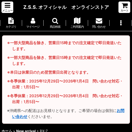
Z.S.S. オフィシャル オンラインストア
メニュー
カート
カテゴリ
マイページ
商品検索
ご利用案内
問い合わせ
※一部大型商品を除き、営業日15時までの注文確定で即日発送いた
します。
※一部大型商品を除き、営業日15時までの注文確定で即日発送いた
します。
※本日は休業日のため翌営業日出荷となります。
※冬季休業：2025年12月29日〜2026年1月4日 問い合わせ対応・
出荷：1月5日〜
※冬季休業：2025年12月29日〜2026年1月4日 問い合わせ対応・
出荷：1月5日〜
※沖縄県への配送はお見積りとなります。ご希望の場合は個別に
お問
い合わせ
くださいませ。
ホーム
>
New arrival
>
RX-7