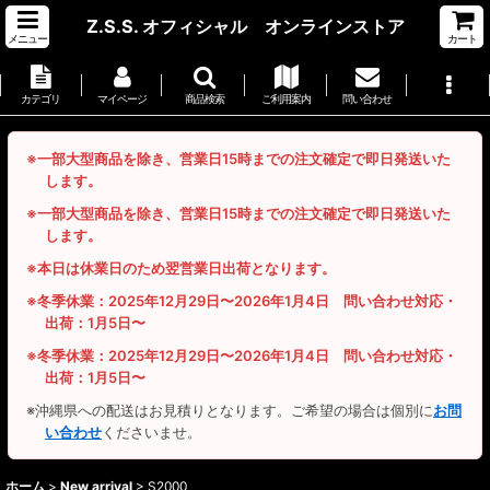
Z.S.S. オフィシャル オンラインストア
メニュー
カート
カテゴリ
マイページ
商品検索
ご利用案内
問い合わせ
※一部大型商品を除き、営業日15時までの注文確定で即日発送いた
します。
※一部大型商品を除き、営業日15時までの注文確定で即日発送いた
します。
※本日は休業日のため翌営業日出荷となります。
※冬季休業：2025年12月29日〜2026年1月4日 問い合わせ対応・
出荷：1月5日〜
※冬季休業：2025年12月29日〜2026年1月4日 問い合わせ対応・
出荷：1月5日〜
※沖縄県への配送はお見積りとなります。ご希望の場合は個別に
お問
い合わせ
くださいませ。
ホーム
>
New arrival
>
S2000