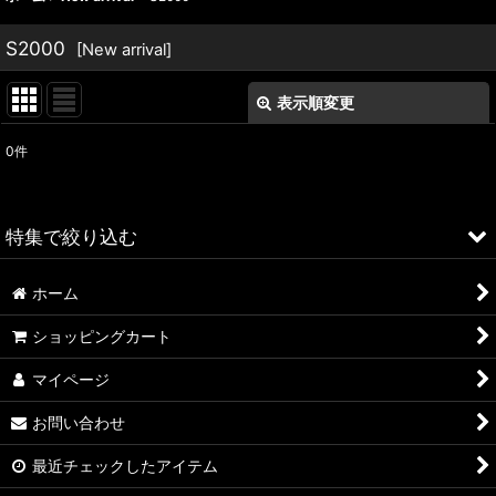
S2000
[
New arrival
]
表示順変更
閉じる
0
件
表示数
:
並び順
:
特集で絞り込む
絞り込む
ホーム
ALFA ROMEO > 156
ショッピングカート
ALFA ROMEO > 147
マイページ
ALFA ROMEO > 159
お問い合わせ
ALFA ROMEO > 4C
最近チェックしたアイテム
A4