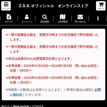
Z.S.S. オフィシャル オンラインストア
メニュー
カート
カテゴリ
マイページ
商品検索
ご利用案内
問い合わせ
※一部大型商品を除き、営業日15時までの注文確定で即日発送いた
します。
※一部大型商品を除き、営業日15時までの注文確定で即日発送いた
します。
※本日は休業日のため翌営業日出荷となります。
※冬季休業：2025年12月29日〜2026年1月4日 問い合わせ対応・
出荷：1月5日〜
※冬季休業：2025年12月29日〜2026年1月4日 問い合わせ対応・
出荷：1月5日〜
※沖縄県への配送はお見積りとなります。ご希望の場合は個別に
お問
い合わせ
くださいませ。
ホーム
>
New arrival
>
STAGEA