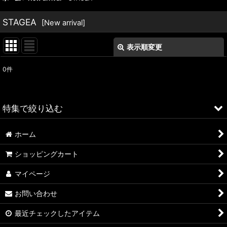
STAGEA
[
New arrival
]
表示順変更
閉じる
0
件
表示数
:
並び順
:
特集で絞り込む
絞り込む
ホーム
ALFA ROMEO > 156
ショッピングカート
ALFA ROMEO > 147
マイページ
ALFA ROMEO > 159
お問い合わせ
ALFA ROMEO > 4C
最近チェックしたアイテム
A4