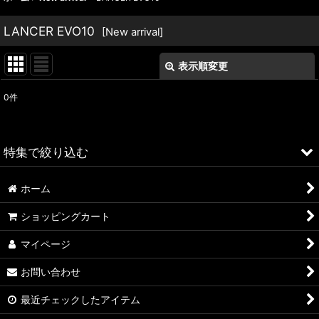
LANCER EVO10
[
New arrival
]
表示順変更
閉じる
0
件
表示数
:
並び順
:
特集で絞り込む
絞り込む
ホーム
ALFA ROMEO > 156
ショッピングカート
ALFA ROMEO > 147
マイページ
ALFA ROMEO > 159
お問い合わせ
ALFA ROMEO > 4C
最近チェックしたアイテム
A4