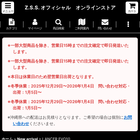
Z.S.S. オフィシャル オンラインストア
メニュー
カート
カテゴリ
マイページ
商品検索
ご利用案内
問い合わせ
※一部大型商品を除き、営業日15時までの注文確定で即日発送いた
します。
※一部大型商品を除き、営業日15時までの注文確定で即日発送いた
します。
※本日は休業日のため翌営業日出荷となります。
※冬季休業：2025年12月29日〜2026年1月4日 問い合わせ対応・
出荷：1月5日〜
※冬季休業：2025年12月29日〜2026年1月4日 問い合わせ対応・
出荷：1月5日〜
※沖縄県への配送はお見積りとなります。ご希望の場合は個別に
お問
い合わせ
くださいませ。
ホーム
>
New arrival
>
LANCER EVO10