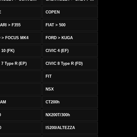
E
COPEN
ARI > F355
FIAT > 500
 > FOCUS MK4
FORD > KUGA
 10 (FK)
CIVIC 4 (EF)
 7 Type R (EP)
CIVIC 8 Type R (FD)
FIT
NSX
EAM
CT200h
0
NX200T/300h
0
IS200/ALTEZZA