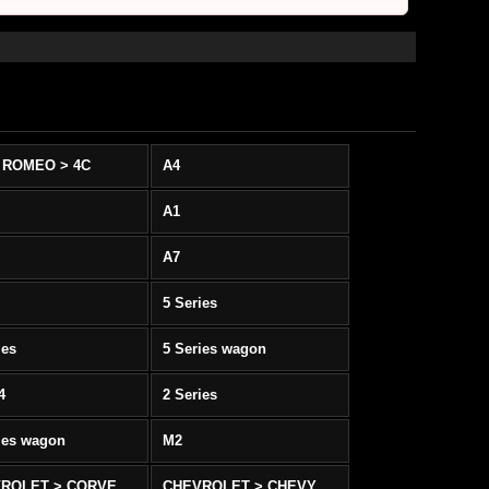
 ROMEO > 4C
A4
A1
A7
5 Series
ies
5 Series wagon
4
2 Series
ies wagon
M2
CHEVROLET > CORVETTE C5/C6
CHEVROLET > CHEVY SS