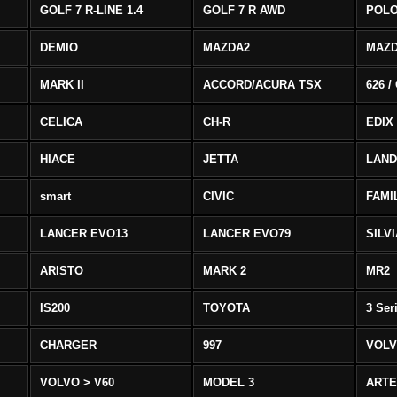
GOLF 7 R-LINE 1.4
GOLF 7 R AWD
POLO
DEMIO
MAZDA2
MAZD
MARK II
ACCORD/ACURA TSX
626 /
CELICA
CH-R
EDIX
HIACE
JETTA
LAND
smart
CIVIC
FAMI
LANCER EVO13
LANCER EVO79
SILV
ARISTO
MARK 2
MR2
IS200
TOYOTA
3 Ser
CHARGER
997
VOLV
VOLVO > V60
MODEL 3
ART