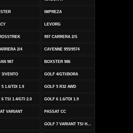
ESTER
IMPREZA
ACY
LEVORG
ROSSTREK
997 CARRERA 2/S
CARRERA 2/4
CAYENNE 955/9574
AN 987
BOXSTER 986
 3/VENTO
GOLF 4/GTI/BORA
5 1.6/TDI 1.9
GOLF 5 R32 AWD
6 TSI 1.4/GTI 2.0
GOLF 6 1.6/TDI 1.9
AT VARIANT
PASSAT CC
GOLF 7 VARIANT TSI HIGHLINE/R-LINE