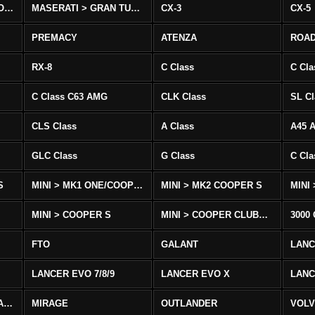
MASERATI > QUATTROPORTE
MASERATI > GRAN TURISMO
CX-3
CX-5
PREMACY
ATENZA
ROA
RX-8
C Class
C Cla
C Class C63 AMG
CLK Class
SL Cl
CLS Class
A Class
A45 
GLC Class
G Class
C Cl
S
MINI > MK1 ONE/COOPER
MINI > MK2 COOPER S
MINI
MINI > COOPER S
MINI > COOPER CLUBMAN
3000
FTO
GALANT
LAN
LANCER EVO 7/8/9
LANCER EVO X
LANC
LANCER/VIRAGE/MIRAGE
MIRAGE
OUTLANDER
VOLV