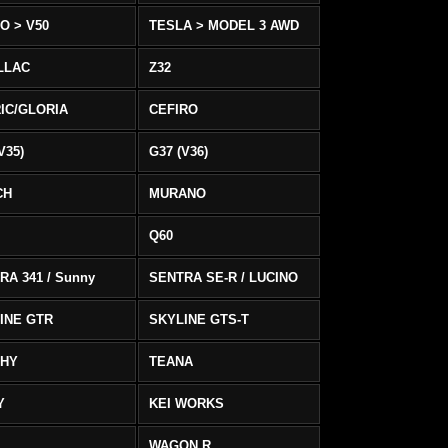
O > V50
TESLA > MODEL 3 AWD
LLAC
Z32
IC/GLORIA
CEFIRO
V35)
G37 (V36)
CH
MURANO
Q60
RA 341 / Sunny
SENTRA SE-R / LUCINO
INE GTR
SKYLINE GTS-T
PHY
TEANA
Y
KEI WORKS
WAGON R