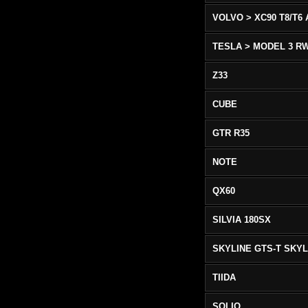
TESLA > MODEL 3 R
Z33
CUBE
GTR R35
NOTE
QX60
SILVIA 180SX
TIIDA
SOLIO