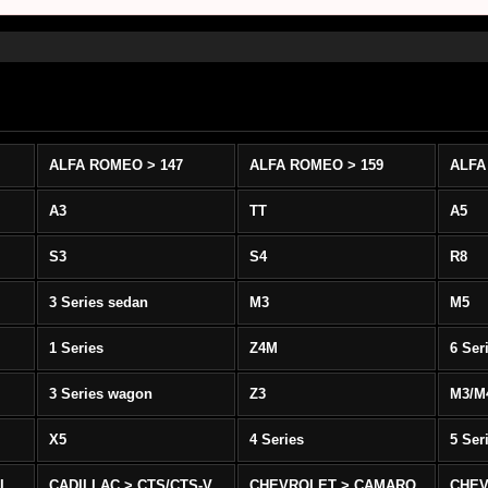
ALFA ROMEO > 147
ALFA ROMEO > 159
ALFA
A3
TT
A5
S3
S4
R8
3 Series sedan
M3
M5
1 Series
Z4M
6 Ser
3 Series wagon
Z3
M3/M
X5
4 Series
5 Ser
-L
CADILLAC > CTS/CTS-V
CHEVROLET > CAMARO