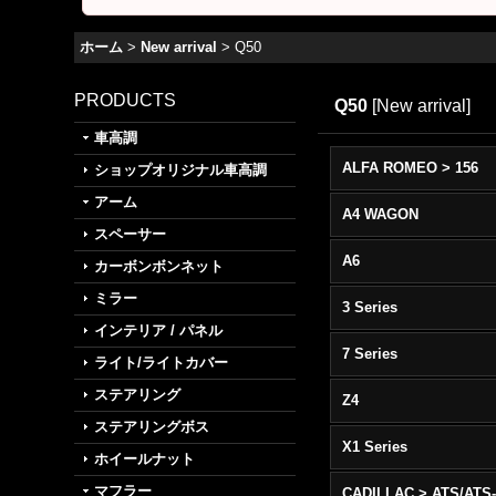
ホーム
>
New arrival
>
Q50
PRODUCTS
Q50
[
New arrival
]
車高調
ALFA ROMEO > 156
ショップオリジナル車高調
アーム
A4 WAGON
スペーサー
A6
カーボンボンネット
ミラー
3 Series
インテリア / パネル
7 Series
ライト/ライトカバー
ステアリング
Z4
ステアリングボス
X1 Series
ホイールナット
マフラー
CADILLAC > ATS/ATS