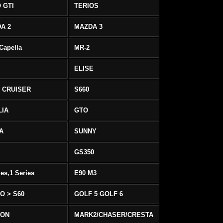
 GTI
TERIOS
A 2
MAZDA 3
 Capella
MR-2
ELISE
 CRUISER
S660
LIA
GTO
IA
SUNNY
GS350
ies,1 Series
E90 M3
O > S60
GOLF 5 GOLF 6
EON
MARK2/CHASER/CRESTA