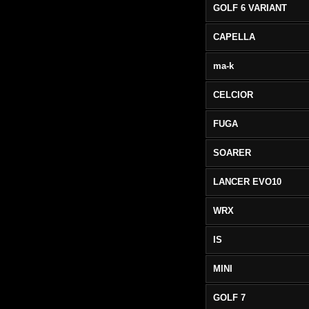
GOLF 6 VARIANT
CAPELLA
ma-k
CELCIOR
FUGA
SOARER
LANCER EVO10
WRX
IS
MINI
GOLF 7