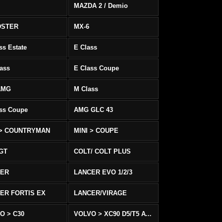
MAZDA 2 / Demio
DSTER
MX-6
ss Estate
E Class
ass
E Class Coupe
AMG
M Class
ass Coupe
AMG GLC 43
 > COUNTRYMAN
MINI > COUPE
 GT
COLT/ COLT PLUS
CER
LANCER EVO 1/2/3
ER FORTIS EX
LANCER/VIRAGE
O > C30
VOLVO > XC90 D5/T5 AWD