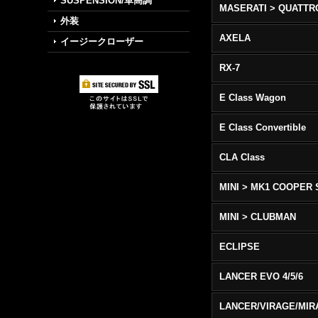
SUSPENSION/車高調
外装
AXELA
イージークローザー
RX-7
E Class Wagon
E Class Convertible
CLA Class
MINI > MK1 COOPER 
MINI > CLUBMAN
ECLIPSE
LANCER EVO 4/5/6