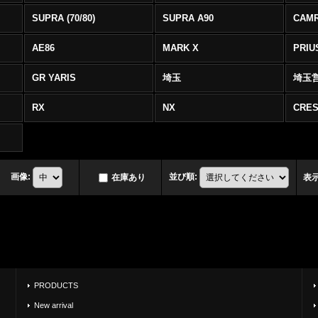
SUPRA (70/80)
SUPRA A90
CAM
AE86
MARK X
PRIU
GR YARIS
埼玉
埼玉
RX
NX
CRES
画像
:
並び順
:
在庫あり
表
PRODUCTS
New arrival