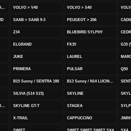
VOLVO > XC90 T8/T6 AWD
VOLVO > V40
VOLVO > S40
VOLV
WD
SAAB > SAAB 9-3
PEUGEOT > 206
CADI
Z34
BLUEBIRD SYLPHY
CEDR
ELGRAND
FX35
G35 (
JUKE
LAUREL
MAR
PRIMERA
PULSAR
Q50
B15 Sunny / SENTRA 180
B13 Sunny / N14 LUCINO / SENTRA 331
SENT
SILVIA (S14 S15)
SKYLINE
SKYL
SKYLINE GTS-T SKYLINE GTS-T
SKYLINE GT-T
STAGEA
SYL
X-TRAIL
CAPPUCCINO
JIMN
SWIFT
SWIFT SWIFT SWIFT SX4
SX4