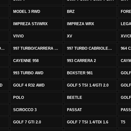
MODEL 3 RWD
BRZ
FOR
IMPREZA STI/WRX
IMPREZA WRX
LEG
VIVIO
XV
XV/C
997 CARRERA CABRIOLET 2/S
997 TURBO/CARRERA 4/4S AWD
997 TURBO CABRIOLET AWD
964 
CAYENNE 958
993 CARRERA 2
CAYM
993 TURBO AWD
BOXSTER 981
GOLF
WD
GOLF 4 R32 AWD
GOLF 5 TSI 1.4/GTI 2.0
GOLF 
POLO
BEETLE
GOLF 
SCIROCCO 3
PASSAT
PASS
GOLF 7 GTI 2.0
GOLF 7 TSI 1.4/TDI 1.6
T5