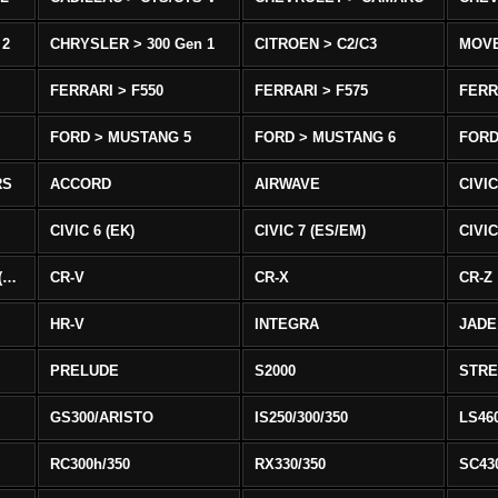
 2
CHRYSLER > 300 Gen 1
CITROEN > C2/C3
MOV
FERRARI > F550
FERRARI > F575
FERR
FORD > MUSTANG 5
FORD > MUSTANG 6
FORD
RS
ACCORD
AIRWAVE
CIVIC
CIVIC 6 (EK)
CIVIC 7 (ES/EM)
CIVIC
CIVIC 8 Type R EURO (FN)
CR-V
CR-X
CR-Z
HR-V
INTEGRA
JADE
PRELUDE
S2000
STR
GS300/ARISTO
IS250/300/350
LS46
RC300h/350
RX330/350
SC43