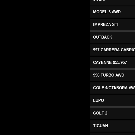
MODEL 3 AWD
IMPREZA STI
OUTBACK
CAYENNE 955/957
996 TURBO AWD
GOLF 4/GTI/BORA A
LUPO
GOLF 2
TIGUAN