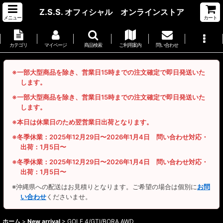
Z.S.S. オフィシャル オンラインストア
メニュー
カート
カテゴリ
マイページ
商品検索
ご利用案内
問い合わせ
※一部大型商品を除き、営業日15時までの注文確定で即日発送いた
します。
※一部大型商品を除き、営業日15時までの注文確定で即日発送いた
します。
※本日は休業日のため翌営業日出荷となります。
※冬季休業：2025年12月29日〜2026年1月4日 問い合わせ対応・
出荷：1月5日〜
※冬季休業：2025年12月29日〜2026年1月4日 問い合わせ対応・
出荷：1月5日〜
※沖縄県への配送はお見積りとなります。ご希望の場合は個別に
お問
い合わせ
くださいませ。
ホーム
>
New arrival
>
GOLF 4/GTI/BORA AWD