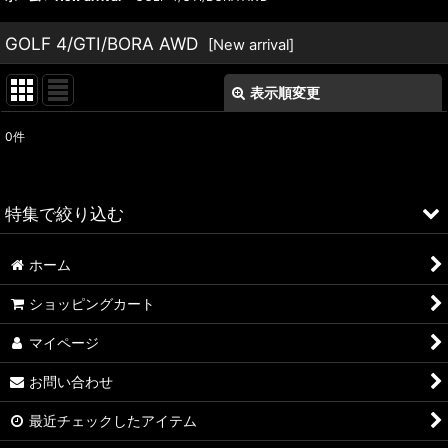
GOLF 4/GTI/BORA AWD
[
New arrival
]
表示順変更
閉じる
0
件
表示数
:
並び順
:
特集で絞り込む
絞り込む
ホーム
ALFA ROMEO > 156
ショッピングカート
ALFA ROMEO > 147
マイページ
ALFA ROMEO > 159
お問い合わせ
ALFA ROMEO > 4C
最近チェックしたアイテム
A4