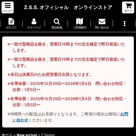
Z.S.S. オフィシャル オンラインストア
メニュー
カート
カテゴリ
マイページ
商品検索
ご利用案内
問い合わせ
※一部大型商品を除き、営業日15時までの注文確定で即日発送いた
します。
※一部大型商品を除き、営業日15時までの注文確定で即日発送いた
します。
※本日は休業日のため翌営業日出荷となります。
※冬季休業：2025年12月29日〜2026年1月4日 問い合わせ対応・
出荷：1月5日〜
※冬季休業：2025年12月29日〜2026年1月4日 問い合わせ対応・
出荷：1月5日〜
※沖縄県への配送はお見積りとなります。ご希望の場合は個別に
お問
い合わせ
くださいませ。
ホーム
>
New arrival
>
7 Series