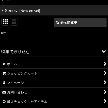
7 Series
[
New arrival
]
表示順変更
閉じる
0
件
表示数
:
並び順
:
特集で絞り込む
絞り込む
ホーム
ALFA ROMEO > 156
ショッピングカート
ALFA ROMEO > 147
マイページ
ALFA ROMEO > 159
お問い合わせ
ALFA ROMEO > 4C
最近チェックしたアイテム
A4