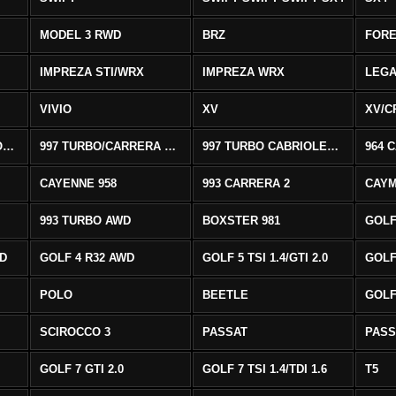
MODEL 3 RWD
BRZ
FOR
IMPREZA STI/WRX
IMPREZA WRX
LEG
VIVIO
XV
XV/C
997 CARRERA CABRIOLET 2/S
997 TURBO/CARRERA 4/4S AWD
997 TURBO CABRIOLET AWD
964 
CAYENNE 958
993 CARRERA 2
CAYM
993 TURBO AWD
BOXSTER 981
GOLF
WD
GOLF 4 R32 AWD
GOLF 5 TSI 1.4/GTI 2.0
GOLF 
POLO
BEETLE
GOLF 
SCIROCCO 3
PASSAT
PASS
GOLF 7 GTI 2.0
GOLF 7 TSI 1.4/TDI 1.6
T5