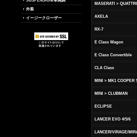
SUSPENSION/車高調
外装
AXELA
イージークローザー
RX-7
E Class Wagon
E Class Convertible
CLA Class
MINI > MK1 COOPER 
MINI > CLUBMAN
ECLIPSE
LANCER EVO 4/5/6