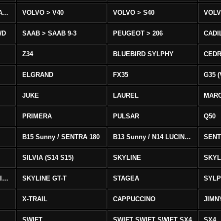
VOLVO > XC90 T8/T6 AWD
VOLVO > V40
VOLVO > S40
VOLV
WD
SAAB > SAAB 9-3
PEUGEOT > 206
CADI
Z34
BLUEBIRD SYLPHY
CEDR
ELGRAND
FX35
G35 (
JUKE
LAUREL
MAR
PRIMERA
PULSAR
Q50
B15 Sunny / SENTRA 180
B13 Sunny / N14 LUCINO / SENTRA 331
SENT
SILVIA (S14 S15)
SKYLINE
SKYL
SKYLINE GTS-T SKYLINE GTS-T
SKYLINE GT-T
STAGEA
SYL
X-TRAIL
CAPPUCCINO
JIMN
SWIFT
SWIFT SWIFT SWIFT SX4
SX4