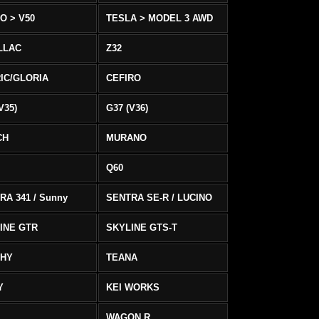
O > V50
TESLA > MODEL 3 AWD
LLAC
Z32
IC/GLORIA
CEFIRO
V35)
G37 (V36)
CH
MURANO
Q60
RA 341 / Sunny
SENTRA SE-R / LUCINO
INE GTR
SKYLINE GTS-T
PHY
TEANA
Y
KEI WORKS
WAGON R