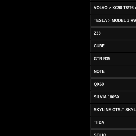
TESLA > MODEL 3 R
Z33
CUBE
GTR R35
NOTE
QX60
SILVIA 180SX
TIIDA
SOLIO