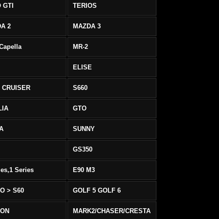
 GTI
TERIOS
A 2
MAZDA 3
 Capella
MR-2
ELISE
 CRUISER
S660
LIA
GTO
IA
SUNNY
GS350
ies,1 Series
E90 M3
O > S60
GOLF 5 GOLF 6
EON
MARK2/CHASER/CRESTA