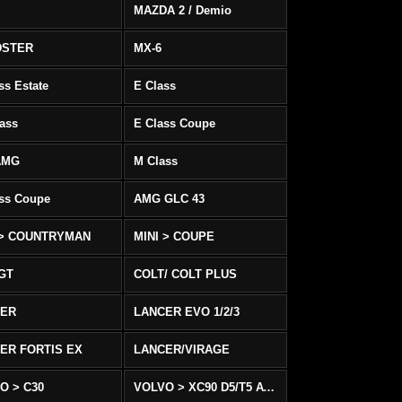
MAZDA 2 / Demio
DSTER
MX-6
ss Estate
E Class
ass
E Class Coupe
AMG
M Class
ass Coupe
AMG GLC 43
 > COUNTRYMAN
MINI > COUPE
 GT
COLT/ COLT PLUS
CER
LANCER EVO 1/2/3
ER FORTIS EX
LANCER/VIRAGE
O > C30
VOLVO > XC90 D5/T5 AWD