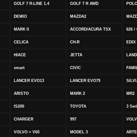
GOLF 7 R-LINE 1.4
GOLF 7 R AWD
POLO
DEMIO
MAZDA2
MAZD
MARK II
ACCORD/ACURA TSX
626 /
CELICA
CH-R
EDIX
HIACE
JETTA
LAND
smart
CIVIC
FAMI
LANCER EVO13
LANCER EVO79
SILV
ARISTO
MARK 2
MR2
IS200
TOYOTA
3 Ser
CHARGER
997
VOLV
VOLVO > V60
MODEL 3
ART