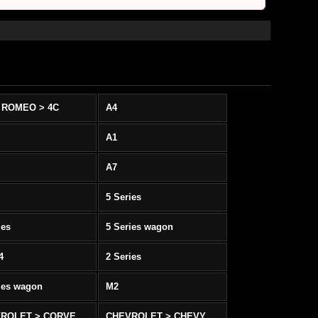
 ROMEO > 4C
A4
A1
A7
5 Series
ies
5 Series wagon
4
2 Series
ies wagon
M2
CHEVROLET > CORVETTE C5/C6
CHEVROLET > CHEVY SS