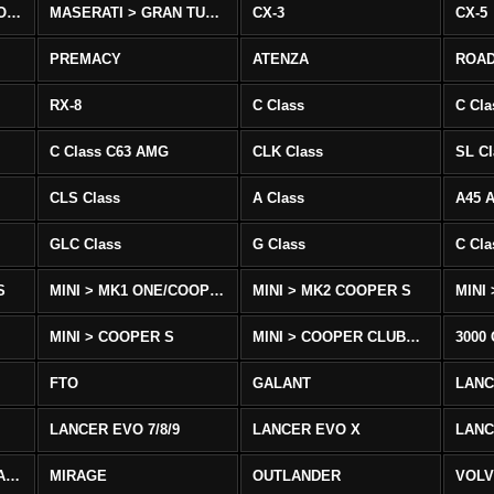
MASERATI > QUATTROPORTE
MASERATI > GRAN TURISMO
CX-3
CX-5
PREMACY
ATENZA
ROA
RX-8
C Class
C Cla
C Class C63 AMG
CLK Class
SL Cl
CLS Class
A Class
A45 
GLC Class
G Class
C Cl
S
MINI > MK1 ONE/COOPER
MINI > MK2 COOPER S
MINI
MINI > COOPER S
MINI > COOPER CLUBMAN
3000
FTO
GALANT
LAN
LANCER EVO 7/8/9
LANCER EVO X
LANC
LANCER/VIRAGE/MIRAGE
MIRAGE
OUTLANDER
VOLV