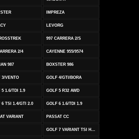
ESTER
IMPREZA
ACY
LEVORG
ROSSTREK
997 CARRERA 2/S
CARRERA 2/4
CAYENNE 955/9574
AN 987
BOXSTER 986
 3/VENTO
GOLF 4/GTI/BORA
5 1.6/TDI 1.9
GOLF 5 R32 AWD
6 TSI 1.4/GTI 2.0
GOLF 6 1.6/TDI 1.9
AT VARIANT
PASSAT CC
GOLF 7 VARIANT TSI HIGHLINE/R-LINE