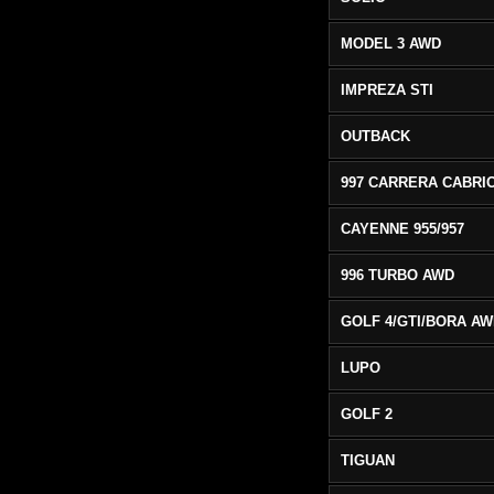
MODEL 3 AWD
IMPREZA STI
OUTBACK
CAYENNE 955/957
996 TURBO AWD
GOLF 4/GTI/BORA A
LUPO
GOLF 2
TIGUAN