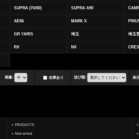
SUPRA (70/80)
SUPRA A90
CAM
AE86
MARK X
PRIU
GR YARIS
埼玉
埼玉
RX
NX
CRES
画像
:
並び順
:
在庫あり
表
PRODUCTS
New arrival