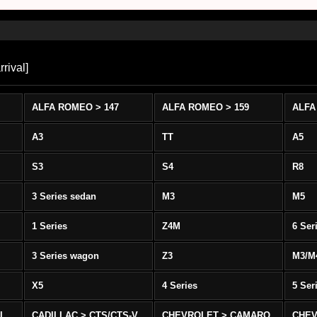
rival
]
ALFA ROMEO > 147
ALFA ROMEO > 159
ALFA
A3
TT
A5
S3
S4
R8
3 Series sedan
M3
M5
1 Series
Z4M
6 Ser
3 Series wagon
Z3
M3/M
X5
4 Series
5 Ser
-L
CADILLAC > CTS/CTS-V
CHEVROLET > CAMARO