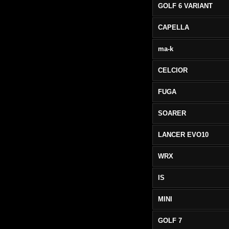
GOLF 6 VARIANT
CAPELLA
ma-k
CELCIOR
FUGA
SOARER
LANCER EVO10
WRX
IS
MINI
GOLF 7