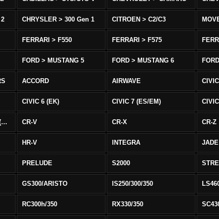
 2
CHRYSLER > 300 Gen 1
CITROEN > C2/C3
MOV
FERRARI > F550
FERRARI > F575
FERR
FORD > MUSTANG 5
FORD > MUSTANG 6
FORD
RS
ACCORD
AIRWAVE
CIVIC
CIVIC 6 (EK)
CIVIC 7 (ES/EM)
CIVIC
CIVIC 8 Type R EURO (FN)
CR-V
CR-X
CR-Z
HR-V
INTEGRA
JADE
PRELUDE
S2000
STR
GS300/ARISTO
IS250/300/350
LS46
RC300h/350
RX330/350
SC43