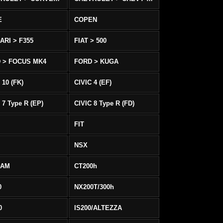
E
COPEN
ARI > F355
FIAT > 500
 > FOCUS MK4
FORD > KUGA
 10 (FK)
CIVIC 4 (EF)
 7 Type R (EP)
CIVIC 8 Type R (FD)
FIT
NSX
EAM
CT200h
0
NX200T/300h
0
IS200/ALTEZZA