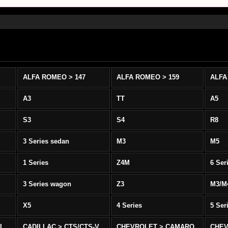
ALFA ROMEO > 147
ALFA ROMEO > 159
ALFA
A3
TT
A5
S3
S4
R8
3 Series sedan
M3
M5
1 Series
Z4M
6 Ser
3 Series wagon
Z3
M3/M
X5
4 Series
5 Ser
-L
CADILLAC > CTS/CTS-V
CHEVROLET > CAMARO