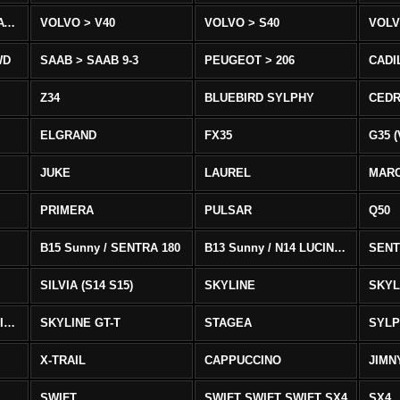
VOLVO > XC90 T8/T6 AWD
VOLVO > V40
VOLVO > S40
VOLV
WD
SAAB > SAAB 9-3
PEUGEOT > 206
CADI
Z34
BLUEBIRD SYLPHY
CEDR
ELGRAND
FX35
G35 (
JUKE
LAUREL
MAR
PRIMERA
PULSAR
Q50
B15 Sunny / SENTRA 180
B13 Sunny / N14 LUCINO / SENTRA 331
SENT
SILVIA (S14 S15)
SKYLINE
SKYL
SKYLINE GTS-T SKYLINE GTS-T
SKYLINE GT-T
STAGEA
SYL
X-TRAIL
CAPPUCCINO
JIMN
SWIFT
SWIFT SWIFT SWIFT SX4
SX4