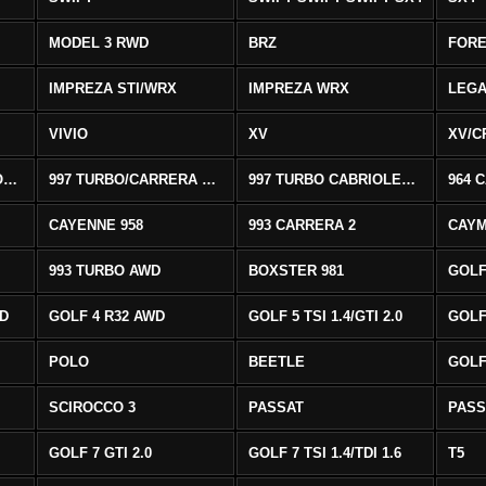
MODEL 3 RWD
BRZ
FOR
IMPREZA STI/WRX
IMPREZA WRX
LEG
VIVIO
XV
XV/C
997 CARRERA CABRIOLET 2/S
997 TURBO/CARRERA 4/4S AWD
997 TURBO CABRIOLET AWD
964 
CAYENNE 958
993 CARRERA 2
CAYM
993 TURBO AWD
BOXSTER 981
GOLF
WD
GOLF 4 R32 AWD
GOLF 5 TSI 1.4/GTI 2.0
GOLF 
POLO
BEETLE
GOLF 
SCIROCCO 3
PASSAT
PASS
GOLF 7 GTI 2.0
GOLF 7 TSI 1.4/TDI 1.6
T5