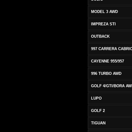
MODEL 3 AWD
IMPREZA STI
OUTBACK
CAYENNE 955/957
996 TURBO AWD
GOLF 4/GTI/BORA A
LUPO
GOLF 2
TIGUAN