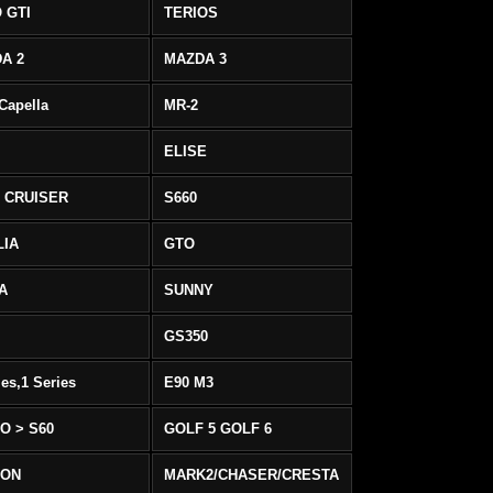
 GTI
TERIOS
A 2
MAZDA 3
 Capella
MR-2
ELISE
 CRUISER
S660
LIA
GTO
IA
SUNNY
GS350
ies,1 Series
E90 M3
O > S60
GOLF 5 GOLF 6
EON
MARK2/CHASER/CRESTA