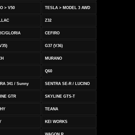
O > V50
TESLA > MODEL 3 AWD
LLAC
Z32
IC/GLORIA
CEFIRO
V35)
G37 (V36)
CH
MURANO
Q60
RA 341 / Sunny
SENTRA SE-R / LUCINO
INE GTR
SKYLINE GTS-T
PHY
TEANA
Y
KEI WORKS
WAGON R