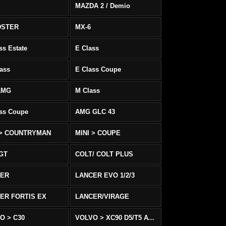
MAZDA 2 / Demio
DSTER
MX-6
ss Estate
E Class
ass
E Class Coupe
AMG
M Class
ass Coupe
AMG GLC 43
 > COUNTRYMAN
MINI > COUPE
 GT
COLT/ COLT PLUS
CER
LANCER EVO 1/2/3
ER FORTIS EX
LANCER/VIRAGE
O > C30
VOLVO > XC90 D5/T5 AWD