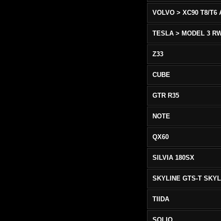
TESLA > MODEL 3 R
Z33
CUBE
GTR R35
NOTE
QX60
SILVIA 180SX
TIIDA
SOLIO