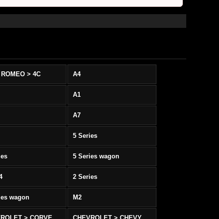
 ROMEO > 4C
A4
A1
A7
5 Series
ies
5 Series wagon
4
2 Series
ies wagon
M2
CHEVROLET > CORVETTE C5/C6
CHEVROLET > CHEVY SS