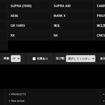
SUPRA (70/80)
SUPRA A90
CAM
AE86
MARK X
PRIU
GR YARIS
埼玉
埼玉
RX
NX
CRES
画像
:
並び順
:
在庫あり
表
PRODUCTS
New arrival