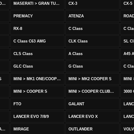
MASERATI > QUATTROPORTE
MASERATI > GRAN TURISMO
CX-3
CX-5
PREMACY
ATENZA
ROA
RX-8
C Class
C Cla
C Class C63 AMG
CLK Class
SL Cl
CLS Class
A Class
A45 
GLC Class
G Class
C Cl
S
MINI > MK1 ONE/COOPER
MINI > MK2 COOPER S
MINI
MINI > COOPER S
MINI > COOPER CLUBMAN
3000
FTO
GALANT
LAN
LANCER EVO 7/8/9
LANCER EVO X
LANC
LANCER/VIRAGE/MIRAGE
MIRAGE
OUTLANDER
VOLV