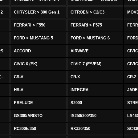
 2
CHRYSLER > 300 Gen 1
CITROEN > C2/C3
MOV
FERRARI > F550
FERRARI > F575
FERR
FORD > MUSTANG 5
FORD > MUSTANG 6
FORD
RS
ACCORD
AIRWAVE
CIVIC
CIVIC 6 (EK)
CIVIC 7 (ES/EM)
CIVIC
CIVIC 8 Type R EURO (FN)
CR-V
CR-X
CR-Z
HR-V
INTEGRA
JADE
PRELUDE
S2000
STR
GS300/ARISTO
IS250/300/350
LS46
RC300h/350
RX330/350
SC43