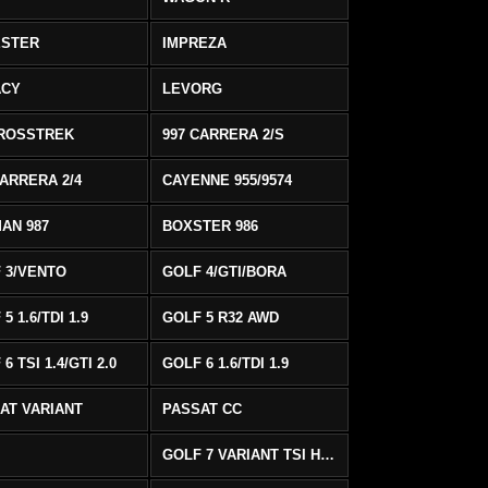
ESTER
IMPREZA
ACY
LEVORG
ROSSTREK
997 CARRERA 2/S
CARRERA 2/4
CAYENNE 955/9574
AN 987
BOXSTER 986
 3/VENTO
GOLF 4/GTI/BORA
5 1.6/TDI 1.9
GOLF 5 R32 AWD
6 TSI 1.4/GTI 2.0
GOLF 6 1.6/TDI 1.9
AT VARIANT
PASSAT CC
GOLF 7 VARIANT TSI HIGHLINE/R-LINE