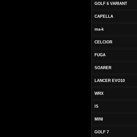
GOLF 6 VARIANT
CAPELLA
ma-k
CELCIOR
FUGA
SOARER
LANCER EVO10
WRX
IS
MINI
GOLF 7