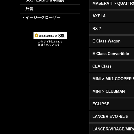
SUSPENSION/車高調
外装
AXELA
イージークローザー
RX-7
E Class Wagon
E Class Convertible
CLA Class
MINI > MK1 COOPER 
MINI > CLUBMAN
ECLIPSE
LANCER EVO 4/5/6