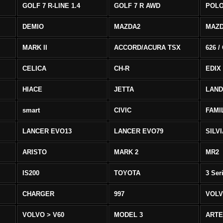
GOLF 7 R-LINE 1.4
GOLF 7 R AWD
POLO
DEMIO
MAZDA2
MAZD
MARK II
ACCORD/ACURA TSX
626 /
CELICA
CH-R
EDIX
HIACE
JETTA
LAND
smart
CIVIC
FAMI
LANCER EVO13
LANCER EVO79
SILV
ARISTO
MARK 2
MR2
IS200
TOYOTA
3 Ser
CHARGER
997
VOLV
VOLVO > V60
MODEL 3
ART