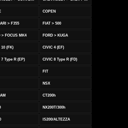
E
COPEN
ARI > F355
FIAT > 500
 > FOCUS MK4
FORD > KUGA
 10 (FK)
CIVIC 4 (EF)
 7 Type R (EP)
CIVIC 8 Type R (FD)
FIT
NSX
EAM
CT200h
0
NX200T/300h
0
IS200/ALTEZZA