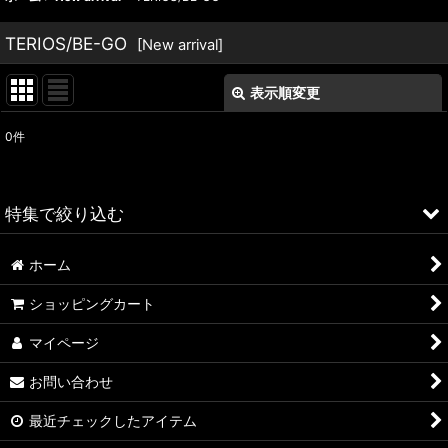
TERIOS/BE-GO
[
New arrival
]
表示順変更
閉じる
0
件
表示数
:
並び順
:
特集で絞り込む
絞り込む
ホーム
ALFA ROMEO > 156
ショッピングカート
ALFA ROMEO > 147
マイページ
ALFA ROMEO > 159
お問い合わせ
ALFA ROMEO > 4C
最近チェックしたアイテム
A4