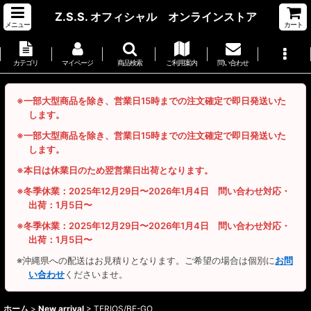
Z.S.S. オフィシャル オンラインストア
メニュー
カート
カテゴリ
マイページ
商品検索
ご利用案内
問い合わせ
※一部大型商品を除き、営業日15時までの注文確定で即日発送いた
します。
※一部大型商品を除き、営業日15時までの注文確定で即日発送いた
します。
※本日は休業日のため翌営業日出荷となります。
※冬季休業：2025年12月29日〜2026年1月4日 問い合わせ対応・
出荷：1月5日〜
※冬季休業：2025年12月29日〜2026年1月4日 問い合わせ対応・
出荷：1月5日〜
※沖縄県への配送はお見積りとなります。ご希望の場合は個別に
お問
い合わせ
くださいませ。
ホーム
>
New arrival
>
TERIOS/BE-GO