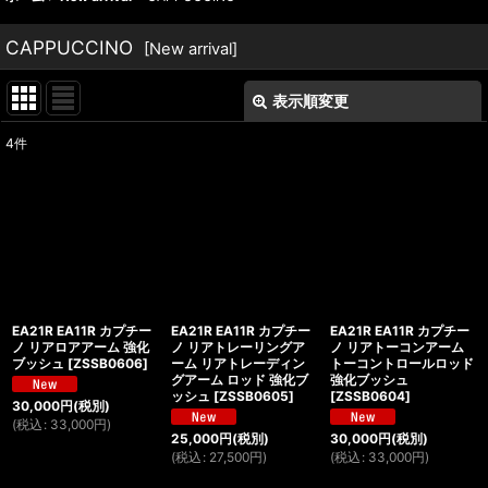
CAPPUCCINO
[
New arrival
]
表示順変更
閉じる
4
件
表示数
:
並び順
:
絞り込む
EA21R EA11R カプチー
EA21R EA11R カプチー
EA21R EA11R カプチー
ノ リアロアアーム 強化
ノ リアトレーリングア
ノ リアトーコンアーム
ブッシュ
[
ZSSB0606
]
ーム リアトレーディン
トーコントロールロッド
グアーム ロッド 強化ブ
強化ブッシュ
ッシュ
[
ZSSB0605
]
[
ZSSB0604
]
30,000
円
(税別)
(
税込
:
33,000
円
)
25,000
円
(税別)
30,000
円
(税別)
(
税込
:
27,500
円
)
(
税込
:
33,000
円
)