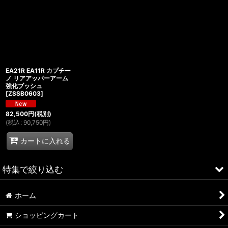
EA21R EA11R カプチー
ノ リアアッパーアーム
強化ブッシュ
[
ZSSB0603
]
82,500
円
(税別)
(
税込
:
90,750
円
)
カートに入れる
特集で絞り込む
ホーム
ALFA ROMEO > 156
ショッピングカート
ALFA ROMEO > 147