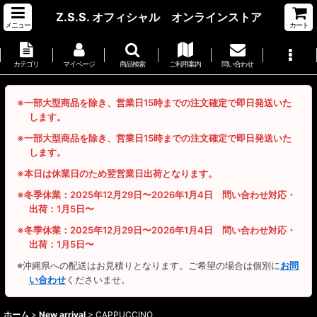
Z.S.S. オフィシャル オンラインストア
メニュー
カート
カテゴリ
マイページ
商品検索
ご利用案内
問い合わせ
※一部大型商品を除き、営業日15時までの注文確定で即日発送いた
します。
※一部大型商品を除き、営業日15時までの注文確定で即日発送いた
します。
※本日は休業日のため翌営業日出荷となります。
※冬季休業：2025年12月29日〜2026年1月4日 問い合わせ対応・
出荷：1月5日〜
※冬季休業：2025年12月29日〜2026年1月4日 問い合わせ対応・
出荷：1月5日〜
※沖縄県への配送はお見積りとなります。ご希望の場合は個別に
お問
い合わせ
くださいませ。
ホーム
>
New arrival
>
CAPPUCCINO