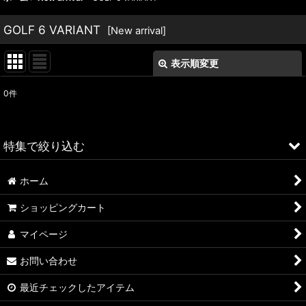
GOLF 6 VARIANT
[
New arrival
]
表示順変更
閉じる
0
件
表示数
:
並び順
:
特集で絞り込む
絞り込む
ホーム
ALFA ROMEO > 156
ショッピングカート
ALFA ROMEO > 147
マイページ
ALFA ROMEO > 159
お問い合わせ
ALFA ROMEO > 4C
最近チェックしたアイテム
A4