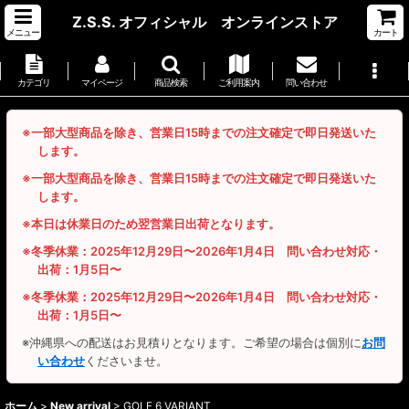
Z.S.S. オフィシャル オンラインストア
メニュー
カート
カテゴリ
マイページ
商品検索
ご利用案内
問い合わせ
※一部大型商品を除き、営業日15時までの注文確定で即日発送いた
します。
※一部大型商品を除き、営業日15時までの注文確定で即日発送いた
します。
※本日は休業日のため翌営業日出荷となります。
※冬季休業：2025年12月29日〜2026年1月4日 問い合わせ対応・
出荷：1月5日〜
※冬季休業：2025年12月29日〜2026年1月4日 問い合わせ対応・
出荷：1月5日〜
※沖縄県への配送はお見積りとなります。ご希望の場合は個別に
お問
い合わせ
くださいませ。
ホーム
>
New arrival
>
GOLF 6 VARIANT