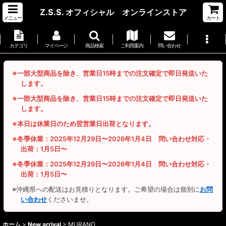
Z.S.S. オフィシャル オンラインストア
メニュー
カート
カテゴリ
マイページ
商品検索
ご利用案内
問い合わせ
※一部大型商品を除き、営業日15時までの注文確定で即日発送いた
します。
※一部大型商品を除き、営業日15時までの注文確定で即日発送いた
します。
※本日は休業日のため翌営業日出荷となります。
※冬季休業：2025年12月29日〜2026年1月4日 問い合わせ対応・
出荷：1月5日〜
※冬季休業：2025年12月29日〜2026年1月4日 問い合わせ対応・
出荷：1月5日〜
※沖縄県への配送はお見積りとなります。ご希望の場合は個別に
お問
い合わせ
くださいませ。
ホーム
>
New arrival
>
MURANO