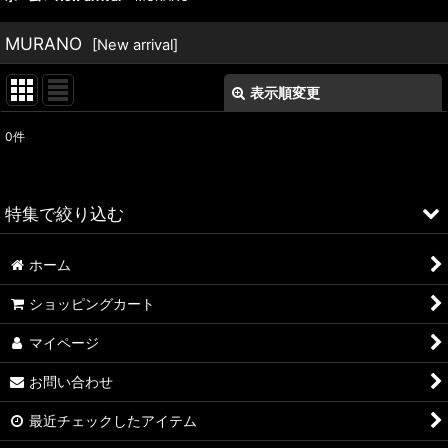
MURANO
[
New arrival
]
表示順変更
閉じる
0
件
表示数
:
並び順
:
特集で絞り込む
絞り込む
ホーム
ALFA ROMEO > 156
ショッピングカート
ALFA ROMEO > 147
マイページ
ALFA ROMEO > 159
お問い合わせ
ALFA ROMEO > 4C
最近チェックしたアイテム
A4