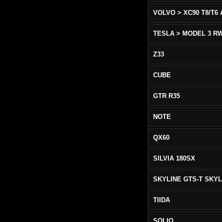
TESLA > MODEL 3 R
Z33
CUBE
GTR R35
NOTE
QX60
SILVIA 180SX
TIIDA
SOLIO