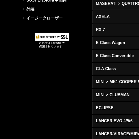
SUSPENSION/車高調
外装
AXELA
イージークローザー
RX-7
E Class Wagon
E Class Convertible
CLA Class
MINI > MK1 COOPER 
MINI > CLUBMAN
ECLIPSE
LANCER EVO 4/5/6