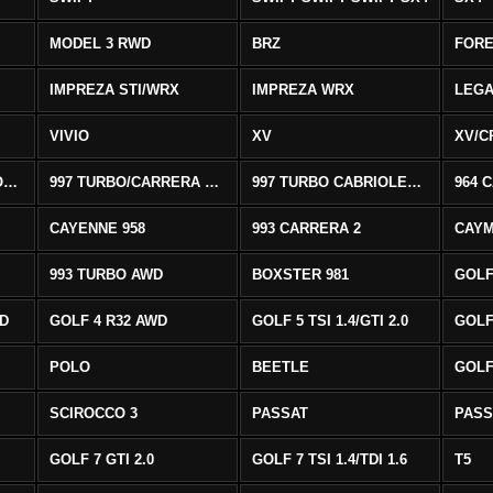
MODEL 3 RWD
BRZ
FOR
IMPREZA STI/WRX
IMPREZA WRX
LEG
VIVIO
XV
XV/C
997 CARRERA CABRIOLET 2/S
997 TURBO/CARRERA 4/4S AWD
997 TURBO CABRIOLET AWD
964 
CAYENNE 958
993 CARRERA 2
CAYM
993 TURBO AWD
BOXSTER 981
GOLF
WD
GOLF 4 R32 AWD
GOLF 5 TSI 1.4/GTI 2.0
GOLF 
POLO
BEETLE
GOLF 
SCIROCCO 3
PASSAT
PASS
GOLF 7 GTI 2.0
GOLF 7 TSI 1.4/TDI 1.6
T5