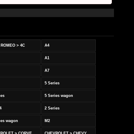
 ROMEO > 4C
A4
A1
A7
5 Series
ies
5 Series wagon
4
2 Series
ies wagon
M2
CHEVROLET > CORVETTE C5/C6
CHEVROLET > CHEVY SS