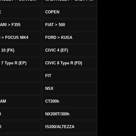
E
COPEN
ARI > F355
FIAT > 500
 > FOCUS MK4
FORD > KUGA
 10 (FK)
CIVIC 4 (EF)
 7 Type R (EP)
CIVIC 8 Type R (FD)
FIT
NSX
EAM
CT200h
0
NX200T/300h
0
IS200/ALTEZZA