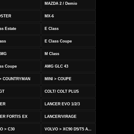
MAZDA 2 / Demio
DSTER
MX-6
ss Estate
E Class
ass
E Class Coupe
AMG
M Class
ass Coupe
AMG GLC 43
 > COUNTRYMAN
MINI > COUPE
 GT
COLT/ COLT PLUS
CER
LANCER EVO 1/2/3
ER FORTIS EX
LANCER/VIRAGE
O > C30
VOLVO > XC90 D5/T5 AWD