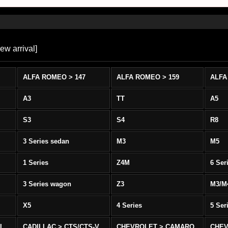
ew arrival
]
ALFA ROMEO > 147
ALFA ROMEO > 159
ALFA
A3
TT
A5
S3
S4
R8
3 Series sedan
M3
M5
1 Series
Z4M
6 Ser
3 Series wagon
Z3
M3/M
X5
4 Series
5 Ser
-L
CADILLAC > CTS/CTS-V
CHEVROLET > CAMARO