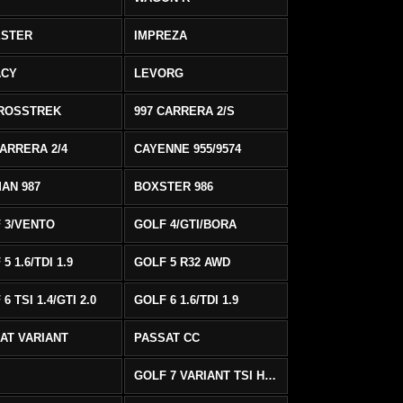
ESTER
IMPREZA
ACY
LEVORG
ROSSTREK
997 CARRERA 2/S
CARRERA 2/4
CAYENNE 955/9574
AN 987
BOXSTER 986
 3/VENTO
GOLF 4/GTI/BORA
5 1.6/TDI 1.9
GOLF 5 R32 AWD
6 TSI 1.4/GTI 2.0
GOLF 6 1.6/TDI 1.9
AT VARIANT
PASSAT CC
GOLF 7 VARIANT TSI HIGHLINE/R-LINE