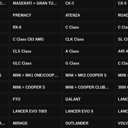
MASERATI > QUATTROPORTE
MASERATI > GRAN TURISMO
CX-3
CX-5
PREMACY
ATENZA
ROA
RX-8
C Class
C Cla
C Class C63 AMG
CLK Class
SL Cl
CLS Class
A Class
A45 
GLC Class
G Class
C Cl
S
MINI > MK1 ONE/COOPER
MINI > MK2 COOPER S
MINI
MINI > COOPER S
MINI > COOPER CLUBMAN
3000
FTO
GALANT
LAN
LANCER EVO 7/8/9
LANCER EVO X
LANC
LANCER/VIRAGE/MIRAGE
MIRAGE
OUTLANDER
VOLV