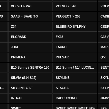
VOLVO > XC90 T8/T6 AWD
VOLVO > V40
VOLVO > S40
VOLV
WD
SAAB > SAAB 9-3
PEUGEOT > 206
CADI
Z34
BLUEBIRD SYLPHY
CEDR
ELGRAND
FX35
G35 (
JUKE
LAUREL
MAR
PRIMERA
PULSAR
Q50
B15 Sunny / SENTRA 180
B13 Sunny / N14 LUCINO / SENTRA 331
SENT
SILVIA (S14 S15)
SKYLINE
SKYL
SKYLINE GTS-T SKYLINE GTS-T
SKYLINE GT-T
STAGEA
SYL
X-TRAIL
CAPPUCCINO
JIMN
SWIFT
SWIFT SWIFT SWIFT SX4
SX4