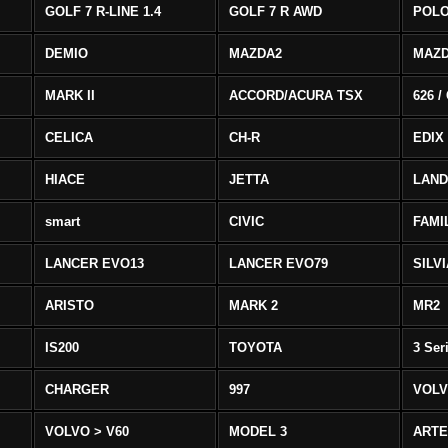
GOLF 7 R-LINE 1.4
GOLF 7 R AWD
POLO
DEMIO
MAZDA2
MAZD
MARK II
ACCORD/ACURA TSX
626 /
CELICA
CH-R
EDIX
HIACE
JETTA
LAND
smart
CIVIC
FAMI
LANCER EVO13
LANCER EVO79
SILV
ARISTO
MARK 2
MR2
IS200
TOYOTA
3 Ser
CHARGER
997
VOLV
VOLVO > V60
MODEL 3
ART