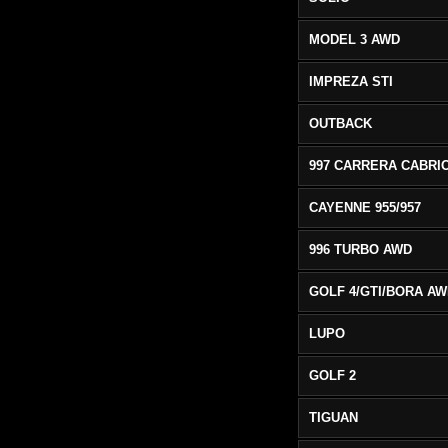
MODEL 3 AWD
IMPREZA STI
OUTBACK
CAYENNE 955/957
996 TURBO AWD
GOLF 4/GTI/BORA A
LUPO
GOLF 2
TIGUAN