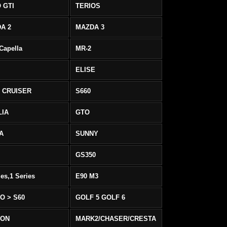
 GTI
TERIOS
A 2
MAZDA 3
 Capella
MR-2
ELISE
 CRUISER
S660
LIA
GTO
IA
SUNNY
GS350
ies,1 Series
E90 M3
O > S60
GOLF 5 GOLF 6
EON
MARK2/CHASER/CRESTA