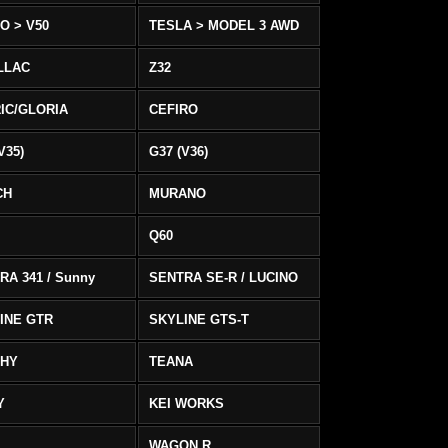
O > V50
TESLA > MODEL 3 AWD
LLAC
Z32
IC/GLORIA
CEFIRO
V35)
G37 (V36)
CH
MURANO
Q60
RA 341 / Sunny
SENTRA SE-R / LUCINO
INE GTR
SKYLINE GTS-T
PHY
TEANA
Y
KEI WORKS
WAGON R