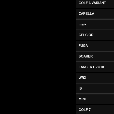
GOLF 6 VARIANT
CAPELLA
ma-k
CELCIOR
FUGA
SOARER
LANCER EVO10
WRX
IS
MINI
GOLF 7