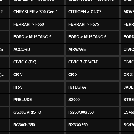
 2
CHRYSLER > 300 Gen 1
CITROEN > C2/C3
MOV
FERRARI > F550
FERRARI > F575
FERR
FORD > MUSTANG 5
FORD > MUSTANG 6
FORD
RS
ACCORD
AIRWAVE
CIVIC
CIVIC 6 (EK)
CIVIC 7 (ES/EM)
CIVIC
CIVIC 8 Type R EURO (FN)
CR-V
CR-X
CR-Z
HR-V
INTEGRA
JADE
PRELUDE
S2000
STR
GS300/ARISTO
IS250/300/350
LS46
RC300h/350
RX330/350
SC43