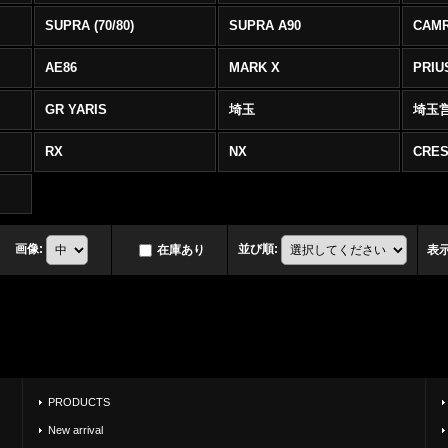
SUPRA (70/80)
SUPRA A90
CAM
AE86
MARK X
PRIU
GR YARIS
埼玉
埼玉
RX
NX
CRES
画像
:
並び順
:
在庫あり
表
PRODUCTS
New arrival