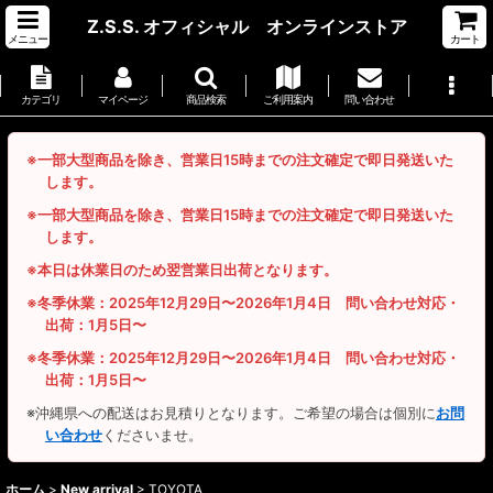
Z.S.S. オフィシャル オンラインストア
メニュー
カート
カテゴリ
マイページ
商品検索
ご利用案内
問い合わせ
※一部大型商品を除き、営業日15時までの注文確定で即日発送いた
します。
※一部大型商品を除き、営業日15時までの注文確定で即日発送いた
します。
※本日は休業日のため翌営業日出荷となります。
※冬季休業：2025年12月29日〜2026年1月4日 問い合わせ対応・
出荷：1月5日〜
※冬季休業：2025年12月29日〜2026年1月4日 問い合わせ対応・
出荷：1月5日〜
※沖縄県への配送はお見積りとなります。ご希望の場合は個別に
お問
い合わせ
くださいませ。
ホーム
>
New arrival
>
TOYOTA