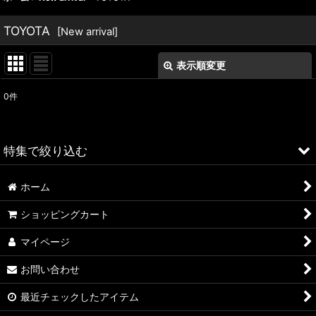
TOYOTA
[
New arrival
]
表示順変更
閉じる
0
件
表示数
:
並び順
:
特集で絞り込む
絞り込む
ホーム
ALFA ROMEO > 156
ショッピングカート
ALFA ROMEO > 147
マイページ
ALFA ROMEO > 159
お問い合わせ
ALFA ROMEO > 4C
最近チェックしたアイテム
A4