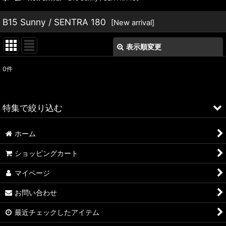
B15 Sunny / SENTRA 180
[
New arrival
]
表示順変更
閉じる
0
件
表示数
:
並び順
:
特集で絞り込む
絞り込む
ホーム
ALFA ROMEO > 156
ショッピングカート
ALFA ROMEO > 147
マイページ
ALFA ROMEO > 159
お問い合わせ
ALFA ROMEO > 4C
最近チェックしたアイテム
A4