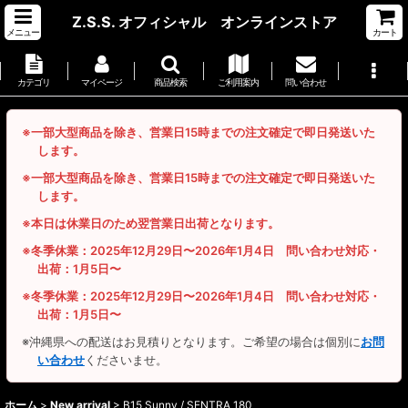
Z.S.S. オフィシャル オンラインストア
メニュー
カート
カテゴリ
マイページ
商品検索
ご利用案内
問い合わせ
※一部大型商品を除き、営業日15時までの注文確定で即日発送いた
します。
※一部大型商品を除き、営業日15時までの注文確定で即日発送いた
します。
※本日は休業日のため翌営業日出荷となります。
※冬季休業：2025年12月29日〜2026年1月4日 問い合わせ対応・
出荷：1月5日〜
※冬季休業：2025年12月29日〜2026年1月4日 問い合わせ対応・
出荷：1月5日〜
※沖縄県への配送はお見積りとなります。ご希望の場合は個別に
お問
い合わせ
くださいませ。
ホーム
>
New arrival
>
B15 Sunny / SENTRA 180