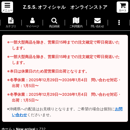
Z.S.S. オフィシャル オンラインストア
メニュー
カート
カテゴリ
マイページ
商品検索
ご利用案内
問い合わせ
※一部大型商品を除き、営業日15時までの注文確定で即日発送いた
します。
※一部大型商品を除き、営業日15時までの注文確定で即日発送いた
します。
※本日は休業日のため翌営業日出荷となります。
※冬季休業：2025年12月29日〜2026年1月4日 問い合わせ対応・
出荷：1月5日〜
※冬季休業：2025年12月29日〜2026年1月4日 問い合わせ対応・
出荷：1月5日〜
※沖縄県への配送はお見積りとなります。ご希望の場合は個別に
お問
い合わせ
くださいませ。
ホーム
>
New arrival
>
Z32