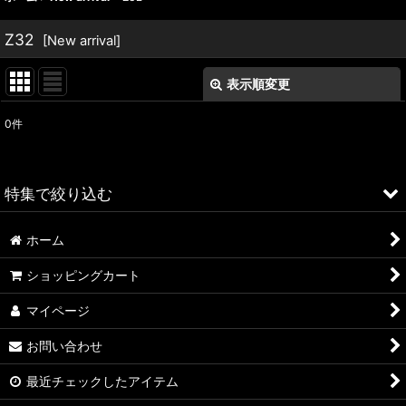
Z32
[
New arrival
]
表示順変更
閉じる
0
件
表示数
:
並び順
:
特集で絞り込む
絞り込む
ホーム
ALFA ROMEO > 156
ショッピングカート
ALFA ROMEO > 147
マイページ
ALFA ROMEO > 159
お問い合わせ
ALFA ROMEO > 4C
最近チェックしたアイテム
A4