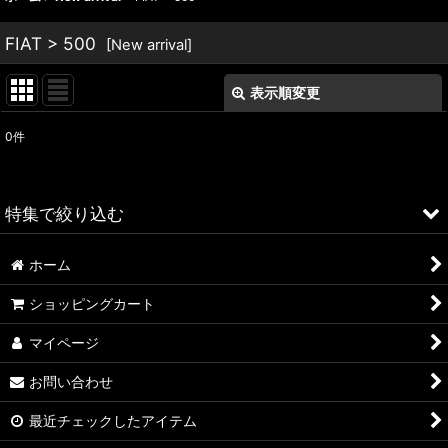
FIAT > 500
[
New arrival
]
表示順変更
閉じる
0
件
表示数
:
並び順
:
特集で絞り込む
絞り込む
ホーム
ALFA ROMEO > 156
ショッピングカート
ALFA ROMEO > 147
マイページ
ALFA ROMEO > 159
お問い合わせ
ALFA ROMEO > 4C
最近チェックしたアイテム
A4