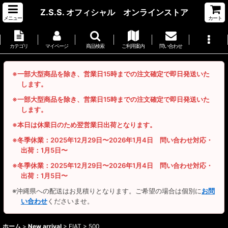
Z.S.S. オフィシャル オンラインストア
メニュー
カート
カテゴリ
マイページ
商品検索
ご利用案内
問い合わせ
※一部大型商品を除き、営業日15時までの注文確定で即日発送いた
します。
※一部大型商品を除き、営業日15時までの注文確定で即日発送いた
します。
※本日は休業日のため翌営業日出荷となります。
※冬季休業：2025年12月29日〜2026年1月4日 問い合わせ対応・
出荷：1月5日〜
※冬季休業：2025年12月29日〜2026年1月4日 問い合わせ対応・
出荷：1月5日〜
※沖縄県への配送はお見積りとなります。ご希望の場合は個別に
お問
い合わせ
くださいませ。
ホーム
>
New arrival
>
FIAT > 500