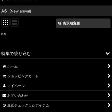
A6
[
New arrival
]
表示順変更
閉じる
0
件
表示数
:
並び順
:
特集で絞り込む
絞り込む
ホーム
ALFA ROMEO > 156
ショッピングカート
ALFA ROMEO > 147
マイページ
ALFA ROMEO > 159
お問い合わせ
ALFA ROMEO > 4C
最近チェックしたアイテム
A4