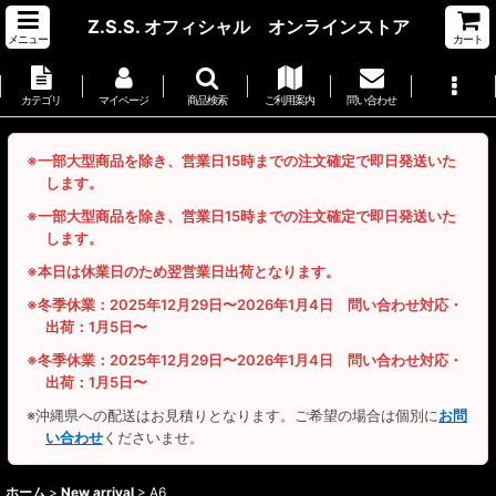
Z.S.S. オフィシャル オンラインストア
メニュー
カート
カテゴリ
マイページ
商品検索
ご利用案内
問い合わせ
※一部大型商品を除き、営業日15時までの注文確定で即日発送いた
します。
※一部大型商品を除き、営業日15時までの注文確定で即日発送いた
します。
※本日は休業日のため翌営業日出荷となります。
※冬季休業：2025年12月29日〜2026年1月4日 問い合わせ対応・
出荷：1月5日〜
※冬季休業：2025年12月29日〜2026年1月4日 問い合わせ対応・
出荷：1月5日〜
※沖縄県への配送はお見積りとなります。ご希望の場合は個別に
お問
い合わせ
くださいませ。
ホーム
>
New arrival
>
A6