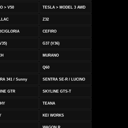
O > V50
TESLA > MODEL 3 AWD
LLAC
Z32
IC/GLORIA
CEFIRO
V35)
G37 (V36)
CH
MURANO
Q60
RA 341 / Sunny
SENTRA SE-R / LUCINO
INE GTR
SKYLINE GTS-T
PHY
TEANA
Y
KEI WORKS
WAGON R