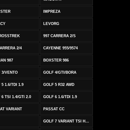
ESTER
IMPREZA
ACY
LEVORG
ROSSTREK
997 CARRERA 2/S
CARRERA 2/4
CAYENNE 955/9574
AN 987
BOXSTER 986
 3/VENTO
GOLF 4/GTI/BORA
5 1.6/TDI 1.9
GOLF 5 R32 AWD
6 TSI 1.4/GTI 2.0
GOLF 6 1.6/TDI 1.9
AT VARIANT
PASSAT CC
GOLF 7 VARIANT TSI HIGHLINE/R-LINE