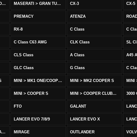
MASERATI > QUATTROPORTE
MASERATI > GRAN TURISMO
CX-3
CX-5
PREMACY
ATENZA
ROA
RX-8
C Class
C Cla
C Class C63 AMG
CLK Class
SL Cl
CLS Class
A Class
A45 
GLC Class
G Class
C Cl
S
MINI > MK1 ONE/COOPER
MINI > MK2 COOPER S
MINI
MINI > COOPER S
MINI > COOPER CLUBMAN
3000
FTO
GALANT
LAN
LANCER EVO 7/8/9
LANCER EVO X
LANC
LANCER/VIRAGE/MIRAGE
MIRAGE
OUTLANDER
VOLV