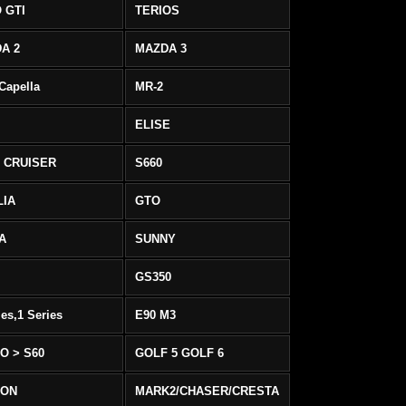
 GTI
TERIOS
A 2
MAZDA 3
 Capella
MR-2
ELISE
 CRUISER
S660
LIA
GTO
IA
SUNNY
GS350
ies,1 Series
E90 M3
O > S60
GOLF 5 GOLF 6
EON
MARK2/CHASER/CRESTA