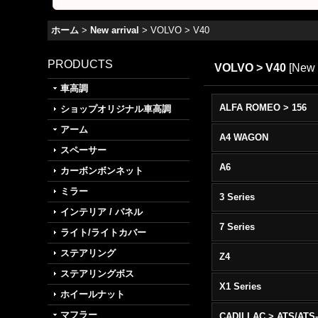
ホーム
>
New arrival
>
VOLVO > V40
PRODUCTS
VOLVO > V40
[
New 
車高調
ALFA ROMEO > 156
ショップオリジナル車高調
アーム
A4 WAGON
スペーサー
A6
カーボンボンネット
ミラー
3 Series
インテリア / パネル
7 Series
ライト/ライトカバー
ステアリング
Z4
ステアリングボス
X1 Series
ホイールナット
マフラー
CADILLAC > ATS/ATS