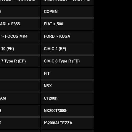
E
COPEN
ARI > F355
FIAT > 500
 > FOCUS MK4
FORD > KUGA
 10 (FK)
CIVIC 4 (EF)
 7 Type R (EP)
CIVIC 8 Type R (FD)
FIT
NSX
EAM
CT200h
0
NX200T/300h
0
IS200/ALTEZZA