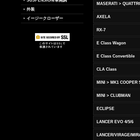
SUSPENSION/車高調
外装
AXELA
イージークローザー
RX-7
E Class Wagon
E Class Convertible
CLA Class
MINI > MK1 COOPER 
MINI > CLUBMAN
ECLIPSE
LANCER EVO 4/5/6