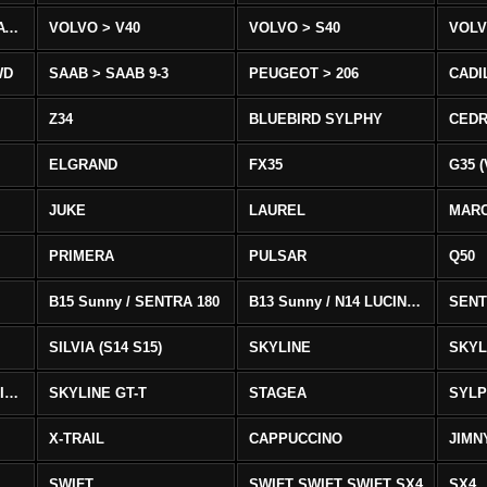
VOLVO > XC90 T8/T6 AWD
VOLVO > V40
VOLVO > S40
VOLV
WD
SAAB > SAAB 9-3
PEUGEOT > 206
CADI
Z34
BLUEBIRD SYLPHY
CEDR
ELGRAND
FX35
G35 (
JUKE
LAUREL
MAR
PRIMERA
PULSAR
Q50
B15 Sunny / SENTRA 180
B13 Sunny / N14 LUCINO / SENTRA 331
SENT
SILVIA (S14 S15)
SKYLINE
SKYL
SKYLINE GTS-T SKYLINE GTS-T
SKYLINE GT-T
STAGEA
SYL
X-TRAIL
CAPPUCCINO
JIMN
SWIFT
SWIFT SWIFT SWIFT SX4
SX4