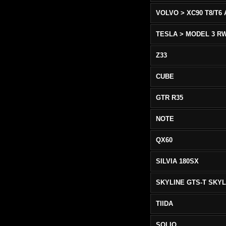
TESLA > MODEL 3 R
Z33
CUBE
GTR R35
NOTE
QX60
SILVIA 180SX
TIIDA
SOLIO