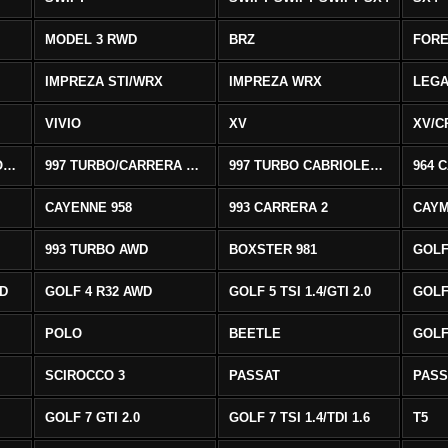
MODEL 3 RWD
BRZ
FOR
IMPREZA STI/WRX
IMPREZA WRX
LEG
VIVIO
XV
XV/C
997 CARRERA CABRIOLET 2/S
997 TURBO/CARRERA 4/4S AWD
997 TURBO CABRIOLET AWD
964 
CAYENNE 958
993 CARRERA 2
CAYM
993 TURBO AWD
BOXSTER 981
GOLF
WD
GOLF 4 R32 AWD
GOLF 5 TSI 1.4/GTI 2.0
GOLF 
POLO
BEETLE
GOLF 
SCIROCCO 3
PASSAT
PASS
GOLF 7 GTI 2.0
GOLF 7 TSI 1.4/TDI 1.6
T5