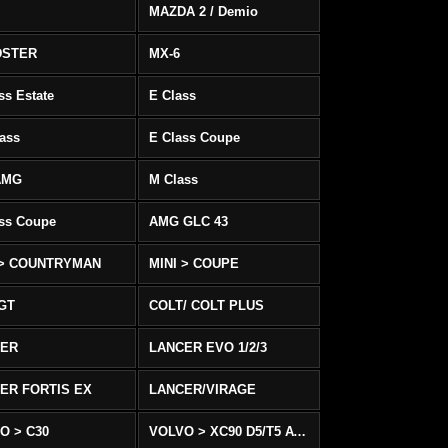
MAZDA 2 / Demio
DSTER
MX-6
ss Estate
E Class
ass
E Class Coupe
AMG
M Class
ass Coupe
AMG GLC 43
 > COUNTRYMAN
MINI > COUPE
 GT
COLT/ COLT PLUS
CER
LANCER EVO 1/2/3
ER FORTIS EX
LANCER/VIRAGE
O > C30
VOLVO > XC90 D5/T5 AWD