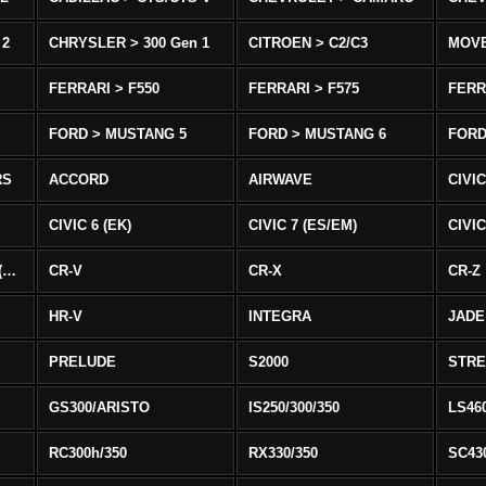
 2
CHRYSLER > 300 Gen 1
CITROEN > C2/C3
MOV
FERRARI > F550
FERRARI > F575
FERR
FORD > MUSTANG 5
FORD > MUSTANG 6
FORD
RS
ACCORD
AIRWAVE
CIVIC
CIVIC 6 (EK)
CIVIC 7 (ES/EM)
CIVIC
CIVIC 8 Type R EURO (FN)
CR-V
CR-X
CR-Z
HR-V
INTEGRA
JADE
PRELUDE
S2000
STR
GS300/ARISTO
IS250/300/350
LS46
RC300h/350
RX330/350
SC43