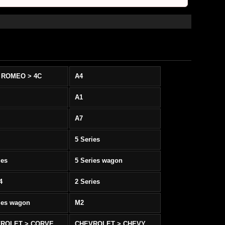
 ROMEO > 4C
A4
A1
A7
5 Series
ies
5 Series wagon
4
2 Series
ies wagon
M2
CHEVROLET > CORVETTE C5/C6
CHEVROLET > CHEVY SS