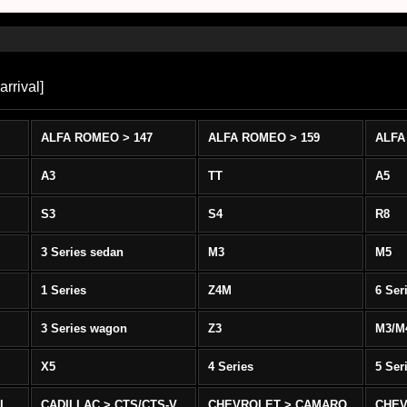
arrival
]
ALFA ROMEO > 147
ALFA ROMEO > 159
ALFA
A3
TT
A5
S3
S4
R8
3 Series sedan
M3
M5
1 Series
Z4M
6 Ser
3 Series wagon
Z3
M3/M
X5
4 Series
5 Ser
-L
CADILLAC > CTS/CTS-V
CHEVROLET > CAMARO