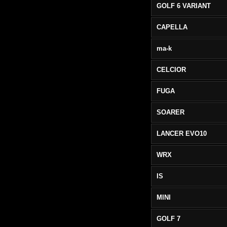
GOLF 6 VARIANT
CAPELLA
ma-k
CELCIOR
FUGA
SOARER
LANCER EVO10
WRX
IS
MINI
GOLF 7