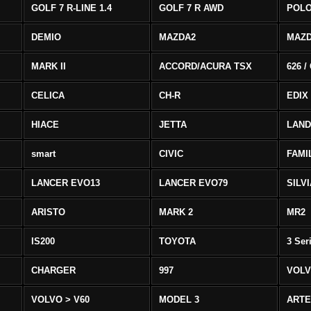
GOLF 7 R-LINE 1.4
GOLF 7 R AWD
POLO
DEMIO
MAZDA2
MAZD
MARK II
ACCORD/ACURA TSX
626 /
CELICA
CH-R
EDIX
HIACE
JETTA
LAND
smart
CIVIC
FAMI
LANCER EVO13
LANCER EVO79
SILV
ARISTO
MARK 2
MR2
IS200
TOYOTA
3 Ser
CHARGER
997
VOLV
VOLVO > V60
MODEL 3
ART