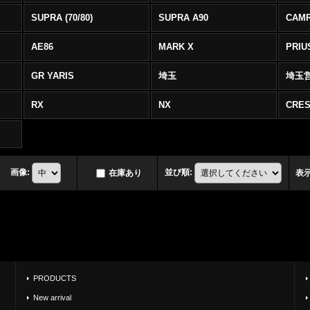
SUPRA (70/80)
SUPRA A90
CAM
AE86
MARK X
PRIU
GR YARIS
埼玉
埼玉
RX
NX
CRES
画像
:
並び順
:
在庫あり
表
PRODUCTS
New arrival