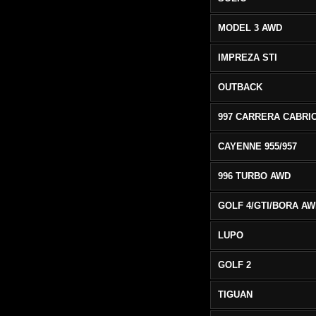
MODEL 3 AWD
IMPREZA STI
OUTBACK
CAYENNE 955/957
996 TURBO AWD
GOLF 4/GTI/BORA A
LUPO
GOLF 2
TIGUAN