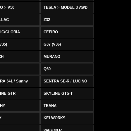
O > V50
TESLA > MODEL 3 AWD
LLAC
Z32
IC/GLORIA
CEFIRO
V35)
G37 (V36)
CH
MURANO
Q60
RA 341 / Sunny
SENTRA SE-R / LUCINO
INE GTR
SKYLINE GTS-T
PHY
TEANA
Y
KEI WORKS
WAGON R