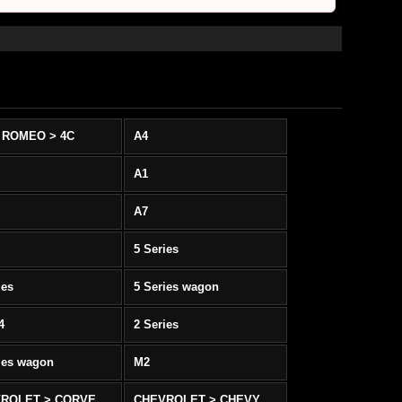
 ROMEO > 4C
A4
A1
A7
5 Series
ies
5 Series wagon
4
2 Series
ies wagon
M2
CHEVROLET > CORVETTE C5/C6
CHEVROLET > CHEVY SS