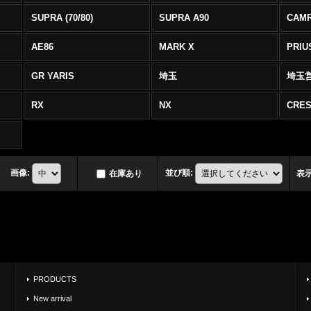
SUPRA (70/80)
SUPRA A90
CAM
AE86
MARK X
PRIU
GR YARIS
埼玉
埼玉
RX
NX
CRES
画像
:
並び順
:
在庫あり
表
PRODUCTS
New arrival