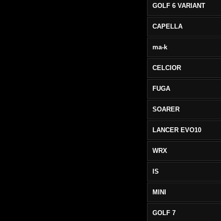
GOLF 6 VARIANT
CAPELLA
ma-k
CELCIOR
FUGA
SOARER
LANCER EVO10
WRX
IS
MINI
GOLF 7