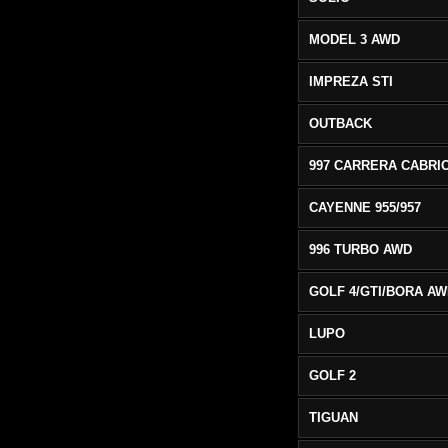
MODEL 3 AWD
IMPREZA STI
OUTBACK
CAYENNE 955/957
996 TURBO AWD
GOLF 4/GTI/BORA A
LUPO
GOLF 2
TIGUAN