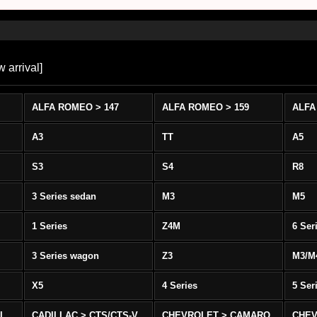
 arrival
]
ALFA ROMEO > 147
ALFA ROMEO > 159
ALFA
A3
TT
A5
S3
S4
R8
3 Series sedan
M3
M5
1 Series
Z4M
6 Ser
3 Series wagon
Z3
M3/M
X5
4 Series
5 Ser
-L
CADILLAC > CTS/CTS-V
CHEVROLET > CAMARO