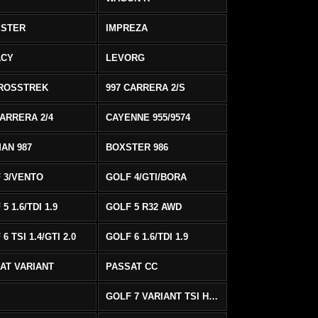
ESTER
IMPREZA
ACY
LEVORG
ROSSTREK
997 CARRERA 2/S
CARRERA 2/4
CAYENNE 955/9574
AN 987
BOXSTER 986
 3/VENTO
GOLF 4/GTI/BORA
5 1.6/TDI 1.9
GOLF 5 R32 AWD
6 TSI 1.4/GTI 2.0
GOLF 6 1.6/TDI 1.9
AT VARIANT
PASSAT CC
GOLF 7 VARIANT TSI HIGHLINE/R-LINE