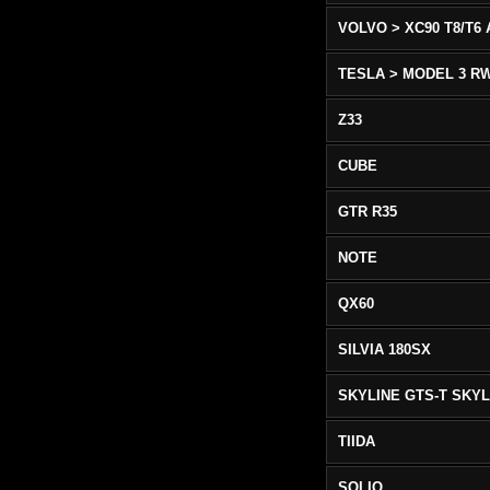
TESLA > MODEL 3 R
Z33
CUBE
GTR R35
NOTE
QX60
SILVIA 180SX
TIIDA
SOLIO