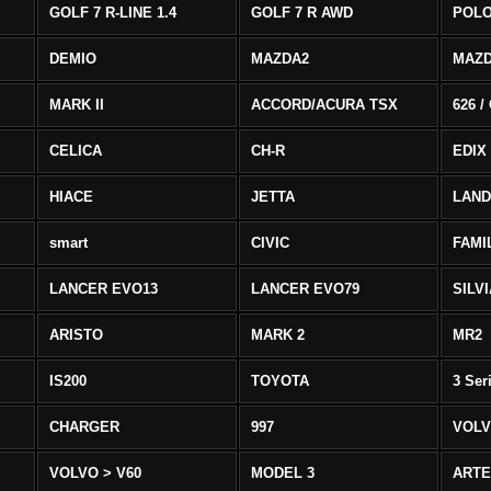
GOLF 7 R-LINE 1.4
GOLF 7 R AWD
POLO
DEMIO
MAZDA2
MAZD
MARK II
ACCORD/ACURA TSX
626 /
CELICA
CH-R
EDIX
HIACE
JETTA
LAND
smart
CIVIC
FAMI
LANCER EVO13
LANCER EVO79
SILV
ARISTO
MARK 2
MR2
IS200
TOYOTA
3 Ser
CHARGER
997
VOLV
VOLVO > V60
MODEL 3
ART