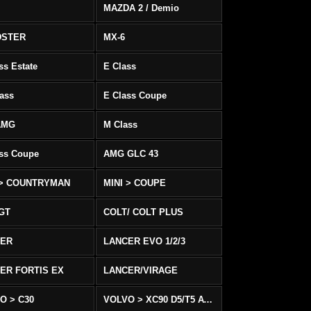
MAZDA 2 / Demio
DSTER
MX-6
ss Estate
E Class
ass
E Class Coupe
AMG
M Class
ass Coupe
AMG GLC 43
 > COUNTRYMAN
MINI > COUPE
 GT
COLT/ COLT PLUS
CER
LANCER EVO 1/2/3
ER FORTIS EX
LANCER/VIRAGE
O > C30
VOLVO > XC90 D5/T5 AWD