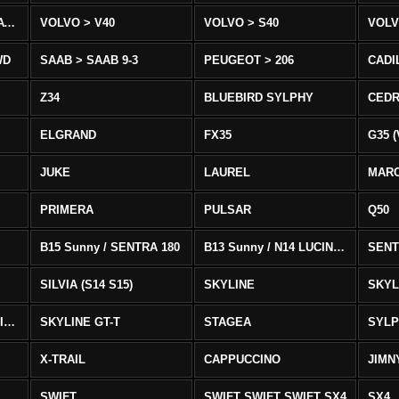
VOLVO > XC90 T8/T6 AWD
VOLVO > V40
VOLVO > S40
VOLV
WD
SAAB > SAAB 9-3
PEUGEOT > 206
CADI
Z34
BLUEBIRD SYLPHY
CEDR
ELGRAND
FX35
G35 (
JUKE
LAUREL
MAR
PRIMERA
PULSAR
Q50
B15 Sunny / SENTRA 180
B13 Sunny / N14 LUCINO / SENTRA 331
SENT
SILVIA (S14 S15)
SKYLINE
SKYL
SKYLINE GTS-T SKYLINE GTS-T
SKYLINE GT-T
STAGEA
SYL
X-TRAIL
CAPPUCCINO
JIMN
SWIFT
SWIFT SWIFT SWIFT SX4
SX4