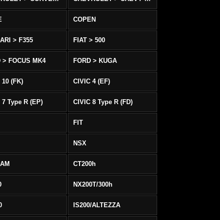
E
COPEN
ARI > F355
FIAT > 500
 > FOCUS MK4
FORD > KUGA
 10 (FK)
CIVIC 4 (EF)
 7 Type R (EP)
CIVIC 8 Type R (FD)
FIT
NSX
EAM
CT200h
0
NX200T/300h
0
IS200/ALTEZZA