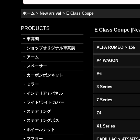
ホーム
>
New arrival
>
E Class Coupe
PRODUCTS
E Class Coupe
[
New
車高調
ALFA ROMEO > 156
ショップオリジナル車高調
アーム
A4 WAGON
スペーサー
A6
カーボンボンネット
ミラー
3 Series
インテリア / パネル
7 Series
ライト/ライトカバー
ステアリング
Z4
ステアリングボス
X1 Series
ホイールナット
マフラー
CADILLAC > ATS/ATS