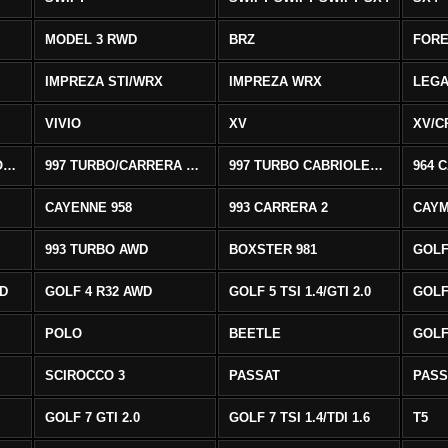
MODEL 3 RWD
BRZ
FOR
IMPREZA STI/WRX
IMPREZA WRX
LEG
VIVIO
XV
XV/C
997 CARRERA CABRIOLET 2/S
997 TURBO/CARRERA 4/4S AWD
997 TURBO CABRIOLET AWD
964 
CAYENNE 958
993 CARRERA 2
CAYM
993 TURBO AWD
BOXSTER 981
GOLF
WD
GOLF 4 R32 AWD
GOLF 5 TSI 1.4/GTI 2.0
GOLF 
POLO
BEETLE
GOLF 
SCIROCCO 3
PASSAT
PASS
GOLF 7 GTI 2.0
GOLF 7 TSI 1.4/TDI 1.6
T5