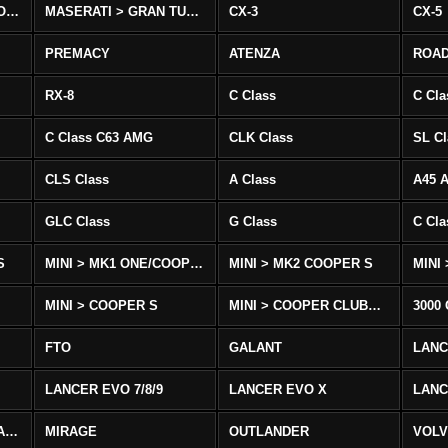
MASERATI > QUATTROPORTE
MASERATI > GRAN TURISMO
CX-3
CX-5
PREMACY
ATENZA
ROA
RX-8
C Class
C Cla
C Class C63 AMG
CLK Class
SL Cl
CLS Class
A Class
A45 
GLC Class
G Class
C Cl
S
MINI > MK1 ONE/COOPER
MINI > MK2 COOPER S
MINI
MINI > COOPER S
MINI > COOPER CLUBMAN
3000
FTO
GALANT
LAN
LANCER EVO 7/8/9
LANCER EVO X
LANC
LANCER/VIRAGE/MIRAGE
MIRAGE
OUTLANDER
VOLV