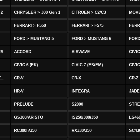
 2
CHRYSLER > 300 Gen 1
CITROEN > C2/C3
MOV
FERRARI > F550
FERRARI > F575
FERR
FORD > MUSTANG 5
FORD > MUSTANG 6
FORD
RS
ACCORD
AIRWAVE
CIVIC
CIVIC 6 (EK)
CIVIC 7 (ES/EM)
CIVIC
CIVIC 8 Type R EURO (FN)
CR-V
CR-X
CR-Z
HR-V
INTEGRA
JADE
PRELUDE
S2000
STR
GS300/ARISTO
IS250/300/350
LS46
RC300h/350
RX330/350
SC43