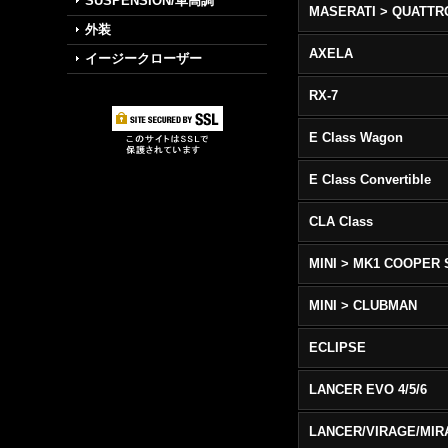
SUSPENSION/車高調
外装
AXELA
イージークローザー
RX-7
E Class Wagon
E Class Convertible
CLA Class
MINI > MK1 COOPER 
MINI > CLUBMAN
ECLIPSE
LANCER EVO 4/5/6