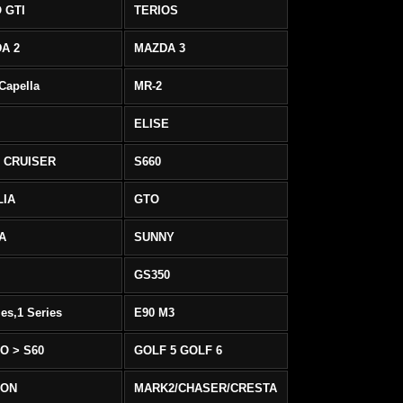
 GTI
TERIOS
A 2
MAZDA 3
 Capella
MR-2
ELISE
 CRUISER
S660
LIA
GTO
IA
SUNNY
GS350
ies,1 Series
E90 M3
O > S60
GOLF 5 GOLF 6
EON
MARK2/CHASER/CRESTA