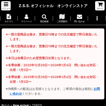
Z.S.S. オフィシャル オンラインストア
メニュー
カート
カテゴリ
マイページ
商品検索
ご利用案内
問い合わせ
※一部大型商品を除き、営業日15時までの注文確定で即日発送いた
します。
※一部大型商品を除き、営業日15時までの注文確定で即日発送いた
します。
※本日は休業日のため翌営業日出荷となります。
※冬季休業：2025年12月29日〜2026年1月4日 問い合わせ対応・
出荷：1月5日〜
※冬季休業：2025年12月29日〜2026年1月4日 問い合わせ対応・
出荷：1月5日〜
※沖縄県への配送はお見積りとなります。ご希望の場合は個別に
お問
い合わせ
くださいませ。
ホーム
>
New arrival
>
TERIOS