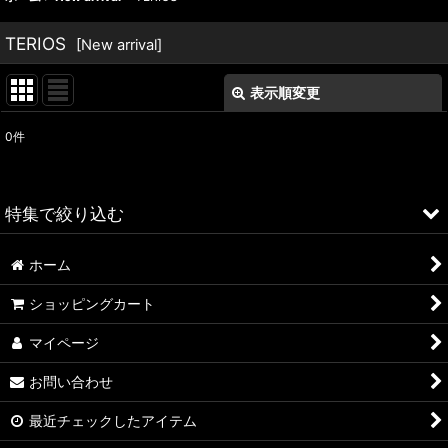
TERIOS
[
New arrival
]
表示順変更
閉じる
0
件
表示数
:
並び順
:
特集で絞り込む
絞り込む
ホーム
ALFA ROMEO > 156
ショッピングカート
ALFA ROMEO > 147
マイページ
ALFA ROMEO > 159
お問い合わせ
ALFA ROMEO > 4C
最近チェックしたアイテム
A4