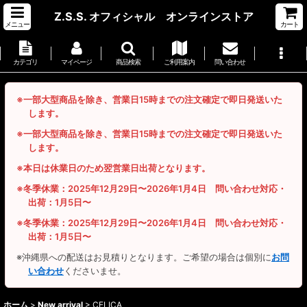
Z.S.S. オフィシャル オンラインストア
メニュー
カート
カテゴリ
マイページ
商品検索
ご利用案内
問い合わせ
※一部大型商品を除き、営業日15時までの注文確定で即日発送いた
します。
※一部大型商品を除き、営業日15時までの注文確定で即日発送いた
します。
※本日は休業日のため翌営業日出荷となります。
※冬季休業：2025年12月29日〜2026年1月4日 問い合わせ対応・
出荷：1月5日〜
※冬季休業：2025年12月29日〜2026年1月4日 問い合わせ対応・
出荷：1月5日〜
※沖縄県への配送はお見積りとなります。ご希望の場合は個別に
お問
い合わせ
くださいませ。
ホーム
>
New arrival
>
CELICA