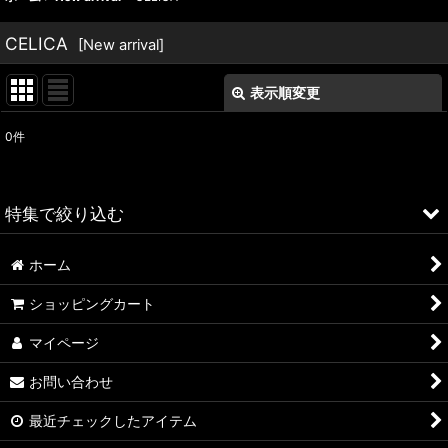
CELICA
[
New arrival
]
表示順変更
閉じる
0
件
表示数
:
並び順
:
特集で絞り込む
絞り込む
ホーム
ALFA ROMEO > 156
ショッピングカート
ALFA ROMEO > 147
マイページ
ALFA ROMEO > 159
お問い合わせ
ALFA ROMEO > 4C
最近チェックしたアイテム
A4