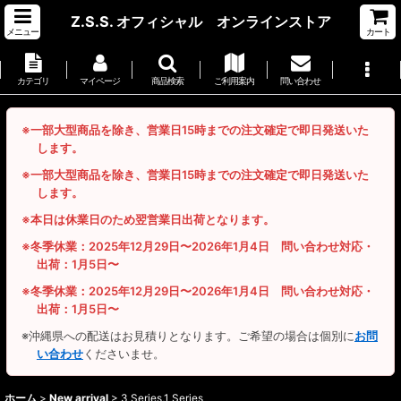
Z.S.S. オフィシャル オンラインストア
メニュー
カート
カテゴリ
マイページ
商品検索
ご利用案内
問い合わせ
※一部大型商品を除き、営業日15時までの注文確定で即日発送いた
します。
※一部大型商品を除き、営業日15時までの注文確定で即日発送いた
します。
※本日は休業日のため翌営業日出荷となります。
※冬季休業：2025年12月29日〜2026年1月4日 問い合わせ対応・
出荷：1月5日〜
※冬季休業：2025年12月29日〜2026年1月4日 問い合わせ対応・
出荷：1月5日〜
※沖縄県への配送はお見積りとなります。ご希望の場合は個別に
お問
い合わせ
くださいませ。
ホーム
>
New arrival
>
3 Series,1 Series