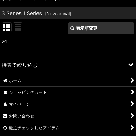
3 Series,1 Series
[
New arrival
]
表示順変更
閉じる
0
件
表示数
:
並び順
:
特集で絞り込む
絞り込む
ホーム
ALFA ROMEO > 156
ショッピングカート
ALFA ROMEO > 147
マイページ
ALFA ROMEO > 159
お問い合わせ
ALFA ROMEO > 4C
最近チェックしたアイテム
A4