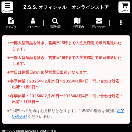
Z.S.S. オフィシャル オンラインストア
メニュー
カート
カテゴリ
マイページ
商品検索
ご利用案内
問い合わせ
※一部大型商品を除き、営業日15時までの注文確定で即日発送いた
します。
※一部大型商品を除き、営業日15時までの注文確定で即日発送いた
します。
※本日は休業日のため翌営業日出荷となります。
※冬季休業：2025年12月29日〜2026年1月4日 問い合わせ対応・
出荷：1月5日〜
※冬季休業：2025年12月29日〜2026年1月4日 問い合わせ対応・
出荷：1月5日〜
※沖縄県への配送はお見積りとなります。ご希望の場合は個別に
お問
い合わせ
くださいませ。
ホーム
>
New arrival
>
WAGON R