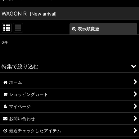
WAGON R
[
New arrival
]
表示順変更
閉じる
0
件
表示数
:
並び順
:
特集で絞り込む
絞り込む
ホーム
ALFA ROMEO > 156
ショッピングカート
ALFA ROMEO > 147
マイページ
ALFA ROMEO > 159
お問い合わせ
ALFA ROMEO > 4C
最近チェックしたアイテム
A4