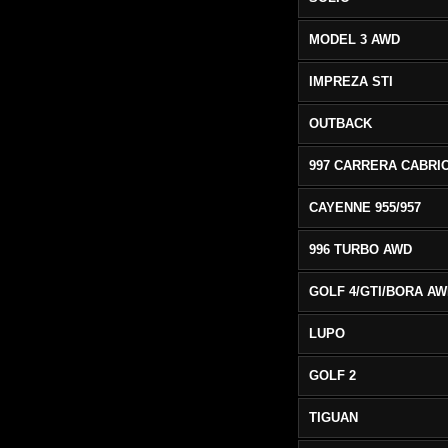
MODEL 3 AWD
IMPREZA STI
OUTBACK
CAYENNE 955/957
996 TURBO AWD
GOLF 4/GTI/BORA A
LUPO
GOLF 2
TIGUAN