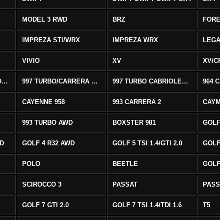
MODEL 3 RWD
BRZ
FOR
IMPREZA STI/WRX
IMPREZA WRX
LEG
VIVIO
XV
XV/C
997 CARRERA CABRIOLET 2/S
997 TURBO/CARRERA 4/4S AWD
997 TURBO CABRIOLET AWD
964 
CAYENNE 958
993 CARRERA 2
CAYM
993 TURBO AWD
BOXSTER 981
GOLF
WD
GOLF 4 R32 AWD
GOLF 5 TSI 1.4/GTI 2.0
GOLF 
POLO
BEETLE
GOLF 
SCIROCCO 3
PASSAT
PASS
GOLF 7 GTI 2.0
GOLF 7 TSI 1.4/TDI 1.6
T5