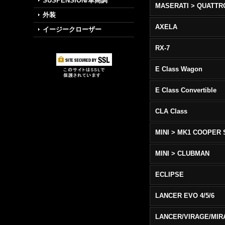
SUSPENSION/車高調
外装
AXELA
イージークローザー
RX-7
E Class Wagon
E Class Convertible
CLA Class
MINI > MK1 COOPER 
MINI > CLUBMAN
ECLIPSE
LANCER EVO 4/5/6