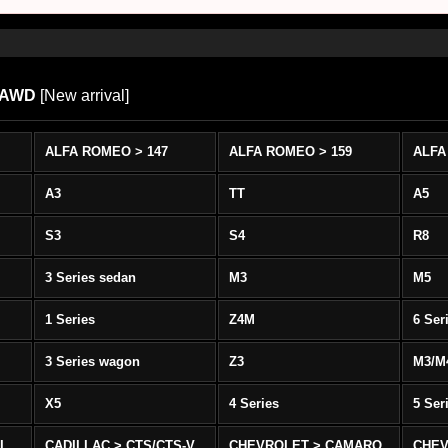
3 AWD
[
New arrival
]
ALFA ROMEO > 147
ALFA ROMEO > 159
ALFA
A3
TT
A5
S3
S4
R8
3 Series sedan
M3
M5
1 Series
Z4M
6 Ser
3 Series wagon
Z3
M3/M
X5
4 Series
5 Ser
-L
CADILLAC > CTS/CTS-V
CHEVROLET > CAMARO