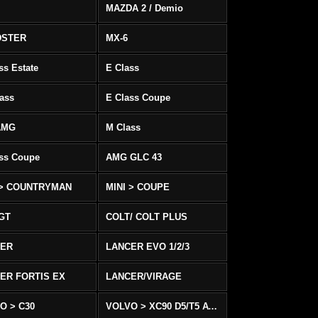
MAZDA 2 / Demio
DSTER
MX-6
ss Estate
E Class
ass
E Class Coupe
AMG
M Class
ass Coupe
AMG GLC 43
 > COUNTRYMAN
MINI > COUPE
 GT
COLT/ COLT PLUS
CER
LANCER EVO 1/2/3
ER FORTIS EX
LANCER/VIRAGE
O > C30
VOLVO > XC90 D5/T5 AWD