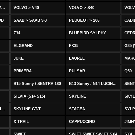
VOLVO > XC90 T8/T6 AWD
VOLVO > V40
VOLVO > S40
VOLV
WD
SAAB > SAAB 9-3
PEUGEOT > 206
CADI
Z34
BLUEBIRD SYLPHY
CEDR
ELGRAND
FX35
G35 (
JUKE
LAUREL
MAR
PRIMERA
PULSAR
Q50
B15 Sunny / SENTRA 180
B13 Sunny / N14 LUCINO / SENTRA 331
SENT
SILVIA (S14 S15)
SKYLINE
SKYL
SKYLINE GTS-T SKYLINE GTS-T
SKYLINE GT-T
STAGEA
SYL
X-TRAIL
CAPPUCCINO
JIMN
SWIFT
SWIFT SWIFT SWIFT SX4
SX4