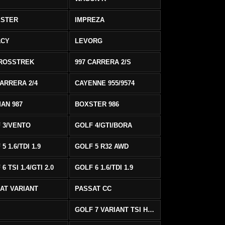
ESTER
IMPREZA
ACY
LEVORG
ROSSTREK
997 CARRERA 2/S
CARRERA 2/4
CAYENNE 955/9574
AN 987
BOXSTER 986
 3/VENTO
GOLF 4/GTI/BORA
5 1.6/TDI 1.9
GOLF 5 R32 AWD
6 TSI 1.4/GTI 2.0
GOLF 6 1.6/TDI 1.9
AT VARIANT
PASSAT CC
GOLF 7 VARIANT TSI HIGHLINE/R-LINE