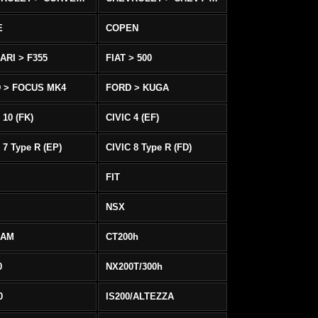
E
COPEN
ARI > F355
FIAT > 500
 > FOCUS MK4
FORD > KUGA
 10 (FK)
CIVIC 4 (EF)
 7 Type R (EP)
CIVIC 8 Type R (FD)
FIT
NSX
EAM
CT200h
0
NX200T/300h
0
IS200/ALTEZZA