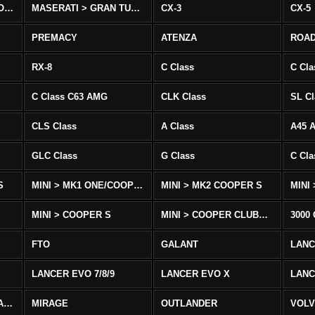
MASERATI > QUATTROPORTE
MASERATI > GRAN TURISMO
CX-3
CX-5
PREMACY
ATENZA
ROA
RX-8
C Class
C Cla
C Class C63 AMG
CLK Class
SL Cl
CLS Class
A Class
A45 
GLC Class
G Class
C Cl
S
MINI > MK1 ONE/COOPER
MINI > MK2 COOPER S
MINI
MINI > COOPER S
MINI > COOPER CLUBMAN
3000
FTO
GALANT
LAN
LANCER EVO 7/8/9
LANCER EVO X
LANC
LANCER/VIRAGE/MIRAGE
MIRAGE
OUTLANDER
VOLV