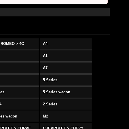
 ROMEO > 4C
A4
A1
A7
5 Series
ies
5 Series wagon
4
2 Series
ies wagon
M2
CHEVROLET > CORVETTE C5/C6
CHEVROLET > CHEVY SS