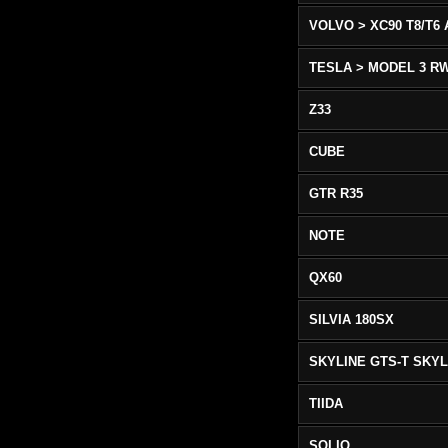
TESLA > MODEL 3 R
Z33
CUBE
GTR R35
NOTE
QX60
SILVIA 180SX
TIIDA
SOLIO