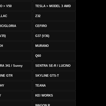
O > V50
TESLA > MODEL 3 AWD
LLAC
Z32
IC/GLORIA
CEFIRO
V35)
G37 (V36)
CH
MURANO
Q60
RA 341 / Sunny
SENTRA SE-R / LUCINO
INE GTR
SKYLINE GTS-T
PHY
TEANA
Y
KEI WORKS
WAGON R