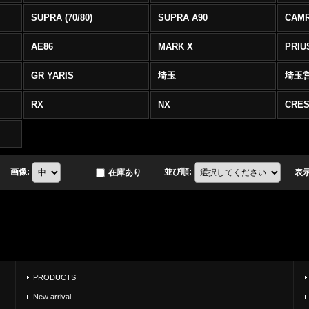
SUPRA (70/80)
SUPRA A90
CAM
AE86
MARK X
PRIU
GR YARIS
埼玉
埼玉
RX
NX
CRES
画像
:
並び順
:
在庫あり
表
PRODUCTS
New arrival