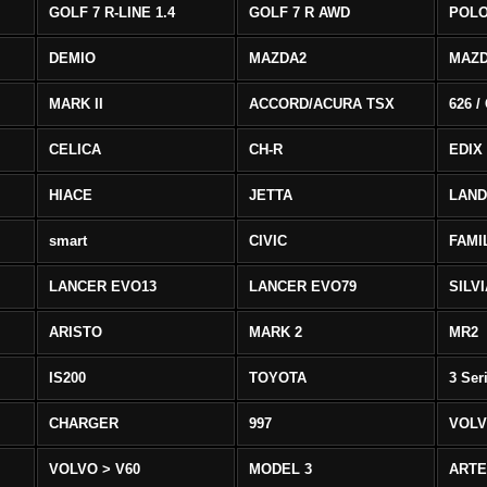
GOLF 7 R-LINE 1.4
GOLF 7 R AWD
POLO
DEMIO
MAZDA2
MAZD
MARK II
ACCORD/ACURA TSX
626 /
CELICA
CH-R
EDIX
HIACE
JETTA
LAND
smart
CIVIC
FAMI
LANCER EVO13
LANCER EVO79
SILV
ARISTO
MARK 2
MR2
IS200
TOYOTA
3 Ser
CHARGER
997
VOLV
VOLVO > V60
MODEL 3
ART