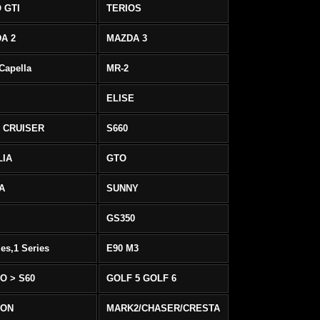
 GTI
TERIOS
A 2
MAZDA 3
 Capella
MR-2
ELISE
 CRUISER
S660
LIA
GTO
IA
SUNNY
GS350
ies,1 Series
E90 M3
O > S60
GOLF 5 GOLF 6
EON
MARK2/CHASER/CRESTA