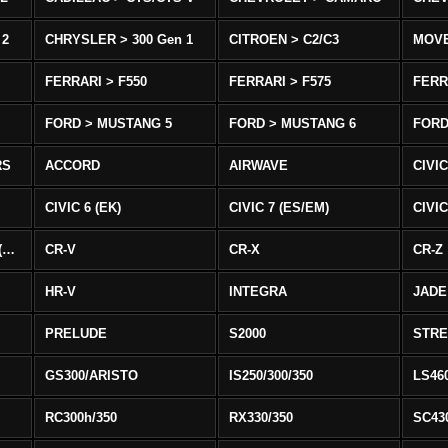
 2
CHRYSLER > 300 Gen 1
CITROEN > C2/C3
MOV
FERRARI > F550
FERRARI > F575
FERR
FORD > MUSTANG 5
FORD > MUSTANG 6
FORD
RS
ACCORD
AIRWAVE
CIVIC
CIVIC 6 (EK)
CIVIC 7 (ES/EM)
CIVIC
CIVIC 8 Type R EURO (FN)
CR-V
CR-X
CR-Z
HR-V
INTEGRA
JADE
PRELUDE
S2000
STR
GS300/ARISTO
IS250/300/350
LS46
RC300h/350
RX330/350
SC43