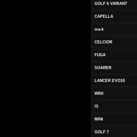
GOLF 6 VARIANT
CAPELLA
ma-k
CELCIOR
FUGA
SOARER
LANCER EVO10
WRX
IS
MINI
GOLF 7