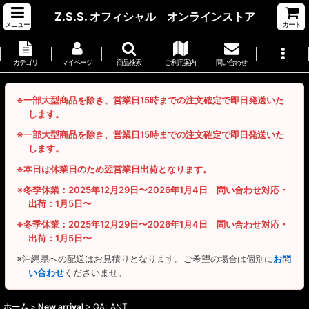
Z.S.S. オフィシャル オンラインストア
メニュー
カート
カテゴリ
マイページ
商品検索
ご利用案内
問い合わせ
※一部大型商品を除き、営業日15時までの注文確定で即日発送いた
します。
※一部大型商品を除き、営業日15時までの注文確定で即日発送いた
します。
※本日は休業日のため翌営業日出荷となります。
※冬季休業：2025年12月29日〜2026年1月4日 問い合わせ対応・
出荷：1月5日〜
※冬季休業：2025年12月29日〜2026年1月4日 問い合わせ対応・
出荷：1月5日〜
※沖縄県への配送はお見積りとなります。ご希望の場合は個別に
お問
い合わせ
くださいませ。
ホーム
>
New arrival
>
GALANT