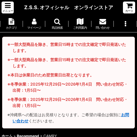
Z.S.S. オフィシャル オンラインストア
メニュー
カート
カテゴリ
マイページ
商品検索
ご利用案内
問い合わせ
※一部大型商品を除き、営業日15時までの注文確定で即日発送いた
します。
※一部大型商品を除き、営業日15時までの注文確定で即日発送いた
します。
※本日は休業日のため翌営業日出荷となります。
※冬季休業：2025年12月29日〜2026年1月4日 問い合わせ対応・
出荷：1月5日〜
※冬季休業：2025年12月29日〜2026年1月4日 問い合わせ対応・
出荷：1月5日〜
※沖縄県への配送はお見積りとなります。ご希望の場合は個別に
お問
い合わせ
くださいませ。
ホーム
>
Recommend
>
CAMRY