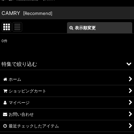
CAMRY
[
Recommend
]
表示順変更
閉じる
0
件
表示数
:
並び順
:
特集で絞り込む
絞り込む
ホーム
ALFA ROMEO > 156
ショッピングカート
ALFA ROMEO > 147
マイページ
ALFA ROMEO > 159
お問い合わせ
ALFA ROMEO > 4C
最近チェックしたアイテム
A4