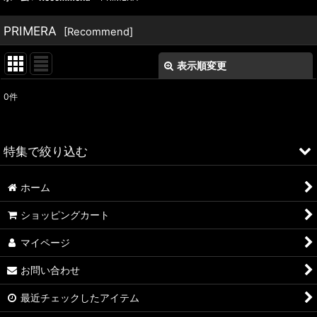
PRIMERA
[
Recommend
]
表示順変更
閉じる
0
件
表示数
:
並び順
:
特集で絞り込む
絞り込む
ホーム
ALFA ROMEO > 156
ショッピングカート
ALFA ROMEO > 147
マイページ
ALFA ROMEO > 159
お問い合わせ
ALFA ROMEO > 4C
最近チェックしたアイテム
A4