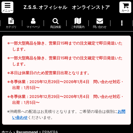
Z.S.S. オフィシャル オンラインストア
メニュー
カート
カテゴリ
マイページ
商品検索
ご利用案内
問い合わせ
※一部大型商品を除き、営業日15時までの注文確定で即日発送いた
します。
※一部大型商品を除き、営業日15時までの注文確定で即日発送いた
します。
※本日は休業日のため翌営業日出荷となります。
※冬季休業：2025年12月29日〜2026年1月4日 問い合わせ対応・
出荷：1月5日〜
※冬季休業：2025年12月29日〜2026年1月4日 問い合わせ対応・
出荷：1月5日〜
※沖縄県への配送はお見積りとなります。ご希望の場合は個別に
お問
い合わせ
くださいませ。
ホーム
>
Recommend
>
PRIMERA