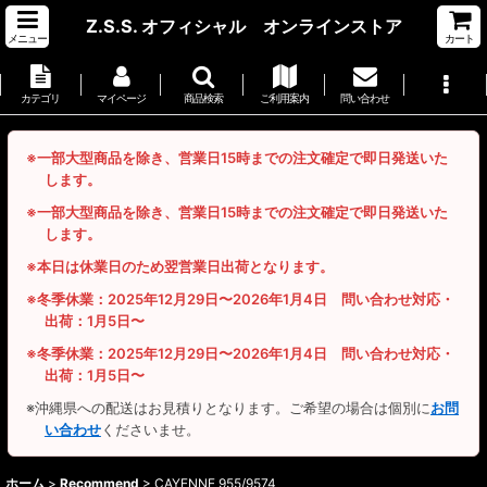
Z.S.S. オフィシャル オンラインストア
メニュー
カート
カテゴリ
マイページ
商品検索
ご利用案内
問い合わせ
※一部大型商品を除き、営業日15時までの注文確定で即日発送いた
します。
※一部大型商品を除き、営業日15時までの注文確定で即日発送いた
します。
※本日は休業日のため翌営業日出荷となります。
※冬季休業：2025年12月29日〜2026年1月4日 問い合わせ対応・
出荷：1月5日〜
※冬季休業：2025年12月29日〜2026年1月4日 問い合わせ対応・
出荷：1月5日〜
※沖縄県への配送はお見積りとなります。ご希望の場合は個別に
お問
い合わせ
くださいませ。
ホーム
>
Recommend
>
CAYENNE 955/9574