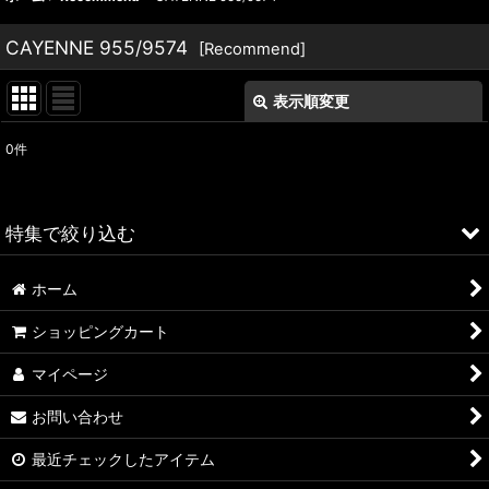
CAYENNE 955/9574
[
Recommend
]
表示順変更
閉じる
0
件
表示数
:
並び順
:
特集で絞り込む
絞り込む
ホーム
ALFA ROMEO > 156
ショッピングカート
ALFA ROMEO > 147
マイページ
ALFA ROMEO > 159
お問い合わせ
ALFA ROMEO > 4C
最近チェックしたアイテム
A4