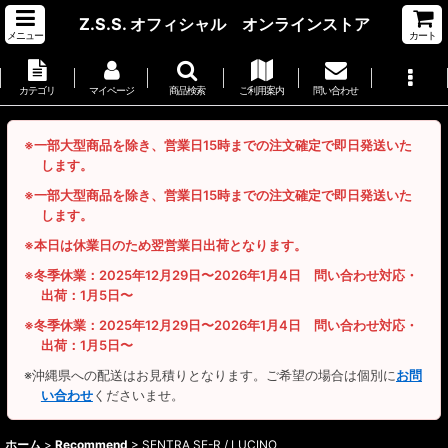
Z.S.S. オフィシャル オンラインストア
メニュー
カート
カテゴリ
マイページ
商品検索
ご利用案内
問い合わせ
※一部大型商品を除き、営業日15時までの注文確定で即日発送いた
します。
※一部大型商品を除き、営業日15時までの注文確定で即日発送いた
します。
※本日は休業日のため翌営業日出荷となります。
※冬季休業：2025年12月29日〜2026年1月4日 問い合わせ対応・
出荷：1月5日〜
※冬季休業：2025年12月29日〜2026年1月4日 問い合わせ対応・
出荷：1月5日〜
※沖縄県への配送はお見積りとなります。ご希望の場合は個別に
お問
い合わせ
くださいませ。
ホーム
>
Recommend
>
SENTRA SE-R / LUCINO