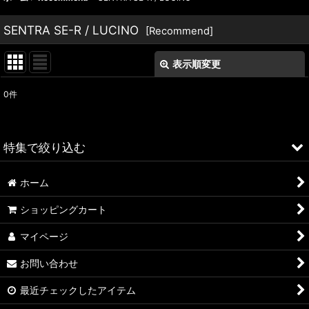
SENTRA SE-R / LUCINO
[
Recommend
]
表示順変更
閉じる
0
件
表示数
:
並び順
:
特集で絞り込む
絞り込む
ホーム
ALFA ROMEO > 156
ショッピングカート
ALFA ROMEO > 147
マイページ
ALFA ROMEO > 159
お問い合わせ
ALFA ROMEO > 4C
最近チェックしたアイテム
A4