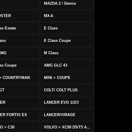
MAZDA 2 / Demio
DSTER
MX-6
ss Estate
E Class
ass
E Class Coupe
AMG
M Class
ass Coupe
AMG GLC 43
 > COUNTRYMAN
MINI > COUPE
 GT
COLT/ COLT PLUS
CER
LANCER EVO 1/2/3
ER FORTIS EX
LANCER/VIRAGE
O > C30
VOLVO > XC90 D5/T5 AWD