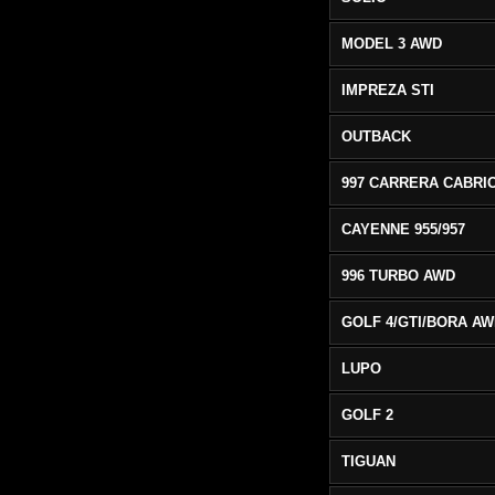
MODEL 3 AWD
IMPREZA STI
OUTBACK
CAYENNE 955/957
996 TURBO AWD
GOLF 4/GTI/BORA A
LUPO
GOLF 2
TIGUAN