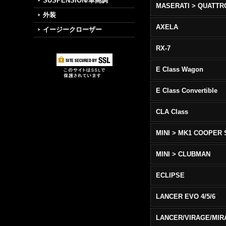
SUSPENSION/車高調
外装
AXELA
イージークローザー
RX-7
E Class Wagon
E Class Convertible
CLA Class
MINI > MK1 COOPER 
MINI > CLUBMAN
ECLIPSE
LANCER EVO 4/5/6