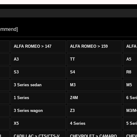
ommend
]
ALFA ROMEO > 147
ALFA ROMEO > 159
ALFA
A3
TT
A5
S3
S4
R8
3 Series sedan
M3
M5
1 Series
Z4M
6 Ser
3 Series wagon
Z3
M3/M
X5
4 Series
5 Ser
-L
CADILLAC > CTS/CTS-V
CHEVROLET > CAMARO