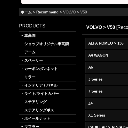
ホーム
>
Recommend
>
VOLVO > V50
PRODUCTS
VOLVO > V50
[
Rec
車高調
ALFA ROMEO > 156
ショップオリジナル車高調
アーム
A4 WAGON
スペーサー
A6
カーボンボンネット
ミラー
3 Series
インテリア / パネル
7 Series
ライト/ライトカバー
ステアリング
Z4
ステアリングボス
X1 Series
ホイールナット
マフラー
CADILLAC > ATS/ATS