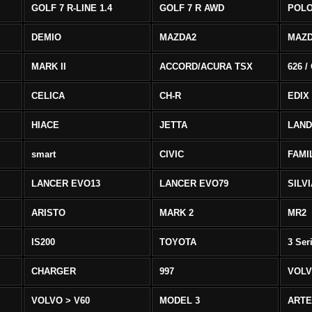
GOLF 7 R-LINE 1.4
GOLF 7 R AWD
POLO
DEMIO
MAZDA2
MAZD
MARK II
ACCORD/ACURA TSX
626 /
CELICA
CH-R
EDIX
HIACE
JETTA
LAND
smart
CIVIC
FAMI
LANCER EVO13
LANCER EVO79
SILV
ARISTO
MARK 2
MR2
IS200
TOYOTA
3 Ser
CHARGER
997
VOLV
VOLVO > V60
MODEL 3
ART