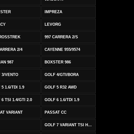
ESTER
IMPREZA
ACY
LEVORG
ROSSTREK
997 CARRERA 2/S
CARRERA 2/4
CAYENNE 955/9574
AN 987
BOXSTER 986
 3/VENTO
GOLF 4/GTI/BORA
5 1.6/TDI 1.9
GOLF 5 R32 AWD
6 TSI 1.4/GTI 2.0
GOLF 6 1.6/TDI 1.9
AT VARIANT
PASSAT CC
GOLF 7 VARIANT TSI HIGHLINE/R-LINE