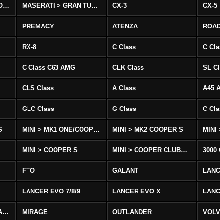
MASERATI > QUATTROPORTE
MASERATI > GRAN TURISMO
CX-3
CX-5
PREMACY
ATENZA
ROA
RX-8
C Class
C Cla
C Class C63 AMG
CLK Class
SL Cl
CLS Class
A Class
A45 
GLC Class
G Class
C Cl
S
MINI > MK1 ONE/COOPER
MINI > MK2 COOPER S
MINI
MINI > COOPER S
MINI > COOPER CLUBMAN
3000
FTO
GALANT
LAN
LANCER EVO 7/8/9
LANCER EVO X
LANC
LANCER/VIRAGE/MIRAGE
MIRAGE
OUTLANDER
VOLV