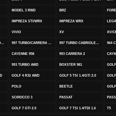
MODEL 3 RWD
BRZ
FOR
IMPREZA STI/WRX
IMPREZA WRX
LEG
VIVIO
XV
XV/C
997 CARRERA CABRIOLET 2/S
997 TURBO/CARRERA 4/4S AWD
997 TURBO CABRIOLET AWD
964 
CAYENNE 958
993 CARRERA 2
CAYM
993 TURBO AWD
BOXSTER 981
GOLF
WD
GOLF 4 R32 AWD
GOLF 5 TSI 1.4/GTI 2.0
GOLF 
POLO
BEETLE
GOLF 
SCIROCCO 3
PASSAT
PASS
GOLF 7 GTI 2.0
GOLF 7 TSI 1.4/TDI 1.6
T5