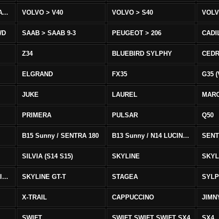
VOLVO > XC90 T8/T6 AWD
VOLVO > V40
VOLVO > S40
VOLV
WD
SAAB > SAAB 9-3
PEUGEOT > 206
CADI
Z34
BLUEBIRD SYLPHY
CEDR
ELGRAND
FX35
G35 (
JUKE
LAUREL
MAR
PRIMERA
PULSAR
Q50
B15 Sunny / SENTRA 180
B13 Sunny / N14 LUCINO / SENTRA 331
SENT
SILVIA (S14 S15)
SKYLINE
SKYL
SKYLINE GTS-T SKYLINE GTS-T
SKYLINE GT-T
STAGEA
SYL
X-TRAIL
CAPPUCCINO
JIMN
SWIFT
SWIFT SWIFT SWIFT SX4
SX4