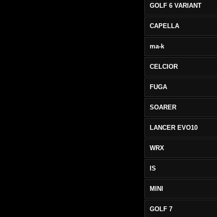
GOLF 6 VARIANT
CAPELLA
ma-k
CELCIOR
FUGA
SOARER
LANCER EVO10
WRX
IS
MINI
GOLF 7