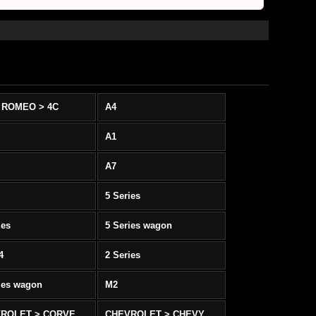
 ROMEO > 4C
A4
A1
A7
5 Series
ies
5 Series wagon
4
2 Series
ies wagon
M2
CHEVROLET > CORVETTE C5/C6
CHEVROLET > CHEVY SS