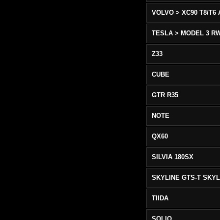
TESLA > MODEL 3 R
Z33
CUBE
GTR R35
NOTE
QX60
SILVIA 180SX
TIIDA
SOLIO