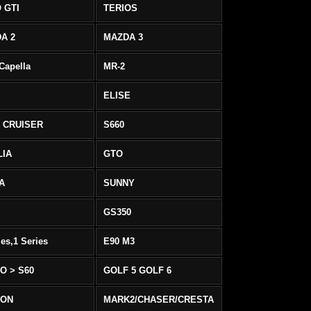
 GTI
TERIOS
A 2
MAZDA 3
 Capella
MR-2
ELISE
 CRUISER
S660
LIA
GTO
IA
SUNNY
GS350
ies,1 Series
E90 M3
O > S60
GOLF 5 GOLF 6
EON
MARK2/CHASER/CRESTA