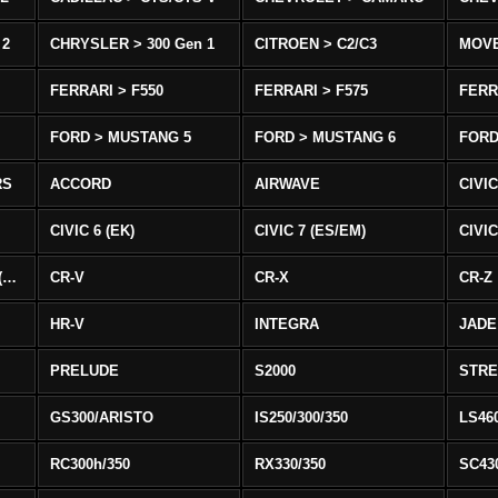
 2
CHRYSLER > 300 Gen 1
CITROEN > C2/C3
MOV
FERRARI > F550
FERRARI > F575
FERR
FORD > MUSTANG 5
FORD > MUSTANG 6
FORD
RS
ACCORD
AIRWAVE
CIVIC
CIVIC 6 (EK)
CIVIC 7 (ES/EM)
CIVIC
CIVIC 8 Type R EURO (FN)
CR-V
CR-X
CR-Z
HR-V
INTEGRA
JADE
PRELUDE
S2000
STR
GS300/ARISTO
IS250/300/350
LS46
RC300h/350
RX330/350
SC43