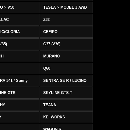
O > V50
TESLA > MODEL 3 AWD
LLAC
Z32
IC/GLORIA
CEFIRO
V35)
G37 (V36)
CH
MURANO
Q60
RA 341 / Sunny
SENTRA SE-R / LUCINO
INE GTR
SKYLINE GTS-T
PHY
TEANA
Y
KEI WORKS
WAGON R