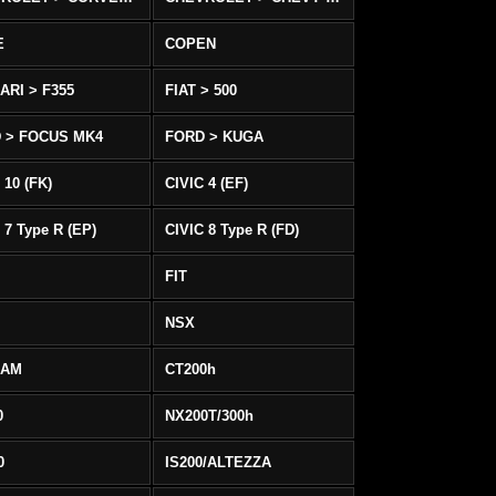
E
COPEN
ARI > F355
FIAT > 500
 > FOCUS MK4
FORD > KUGA
 10 (FK)
CIVIC 4 (EF)
 7 Type R (EP)
CIVIC 8 Type R (FD)
FIT
NSX
EAM
CT200h
0
NX200T/300h
0
IS200/ALTEZZA