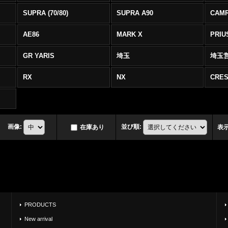
SUPRA (70/80)
SUPRA A90
CAM
AE86
MARK X
PRIU
GR YARIS
埼玉
埼玉
RX
NX
CRES
画像
:
並び順
:
在庫あり
表
PRODUCTS
New arrival