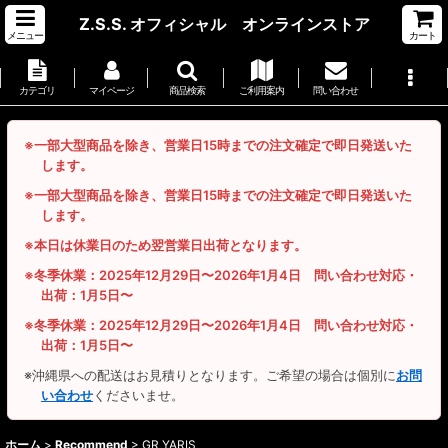
Z.S.S. オフィシャル オンラインストア
メニュー
カート
カテゴリ
マイページ
商品検索
ご利用案内
問い合わせ
※一部大型商品を除き、営業日15時までの注文確定で即日発送いた
します。
※一部大型商品を除き、営業日15時までの注文確定で即日発送いた
します。
※本日は休業日のため翌営業日出荷となります。
※冬季休業：2025年12月29日〜2026年1月4日 問い合わせ対応・
出荷：1月5日〜
※冬季休業：2025年12月29日〜2026年1月4日 問い合わせ対応・
出荷：1月5日〜
※沖縄県への配送はお見積りとなります。ご希望の場合は個別に
お問
い合わせ
くださいませ。
ホーム
>
Recommend
>
GR YARIS