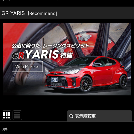
GR YARIS
[
Recommend
]
表示順変更
閉じる
0
件
表示数
: