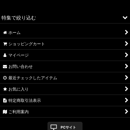
並び順
:
特集で絞り込む
絞り込む
ホーム
ALFA ROMEO > 156
ショッピングカート
ALFA ROMEO > 147
マイページ
ALFA ROMEO > 159
お問い合わせ
ALFA ROMEO > 4C
最近チェックしたアイテム
A4
お気に入り
A4 WAGON
特定商取引法表示
A3
ご利用案内
TT
PCサイト