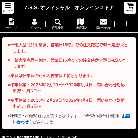
Z.S.S. オフィシャル オンラインストア
メニュー
カート
カテゴリ
マイページ
商品検索
ご利用案内
問い合わせ
※一部大型商品を除き、営業日15時までの注文確定で即日発送いた
します。
※一部大型商品を除き、営業日15時までの注文確定で即日発送いた
します。
※本日は休業日のため翌営業日出荷となります。
※冬季休業：2025年12月29日〜2026年1月4日 問い合わせ対応・
出荷：1月5日〜
※冬季休業：2025年12月29日〜2026年1月4日 問い合わせ対応・
出荷：1月5日〜
※沖縄県への配送はお見積りとなります。ご希望の場合は個別に
お問
い合わせ
くださいませ。
ホーム
>
Recommend
>
LANCER EVO 4/5/6