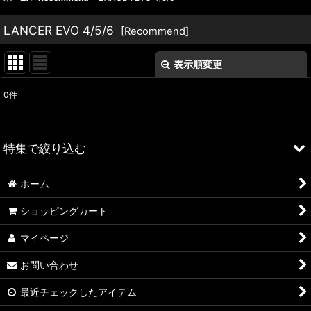
LANCER EVO 4/5/6
[
Recommend
]
表示順変更
閉じる
0
件
表示数
:
並び順
:
特集で絞り込む
絞り込む
ホーム
ALFA ROMEO > 156
ショッピングカート
ALFA ROMEO > 147
マイページ
ALFA ROMEO > 159
お問い合わせ
ALFA ROMEO > 4C
最近チェックしたアイテム
A4