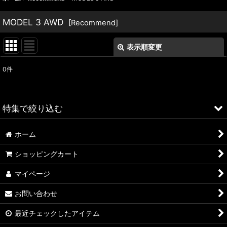
MODEL 3 AWD
[
Recommend
]
表示順変更
閉じる
0
件
表示数
:
並び順
:
特集で絞り込む
絞り込む
ホーム
ALFA ROMEO > 156
ショッピングカート
ALFA ROMEO > 147
マイページ
ALFA ROMEO > 159
お問い合わせ
ALFA ROMEO > 4C
最近チェックしたアイテム
A4