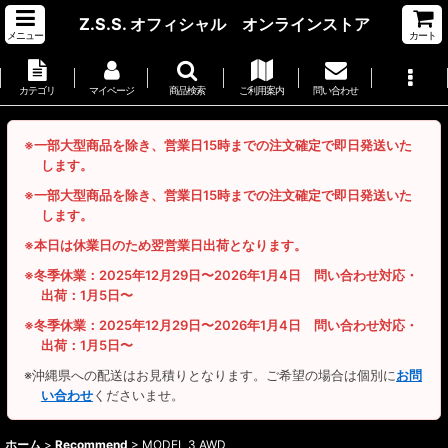
Z.S.S. オフィシャル オンラインストア
メニュー
カート
カテゴリ
マイページ
商品検索
ご利用案内
問い合わせ
※一部大型商品を除き、営業日15時までの注文確定で即日発送いた
します。
※一部大型商品を除き、営業日15時までの注文確定で即日発送いた
します。
※本日は休業日のため翌営業日出荷となります。
※冬季休業：2025年12月29日〜2026年1月4日 問い合わせ対応・
出荷：1月5日〜
※冬季休業：2025年12月29日〜2026年1月4日 問い合わせ対応・
出荷：1月5日〜
※沖縄県への配送はお見積りとなります。ご希望の場合は個別に
お問
い合わせ
くださいませ。
ホーム
>
Recommend
>
MODEL 3 AWD