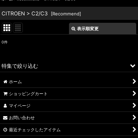
CITROEN > C2/C3
[
Recommend
]
表示順変更
閉じる
0
件
表示数
:
並び順
:
特集で絞り込む
絞り込む
ホーム
ALFA ROMEO > 156
ショッピングカート
ALFA ROMEO > 147
マイページ
ALFA ROMEO > 159
お問い合わせ
ALFA ROMEO > 4C
最近チェックしたアイテム
A4