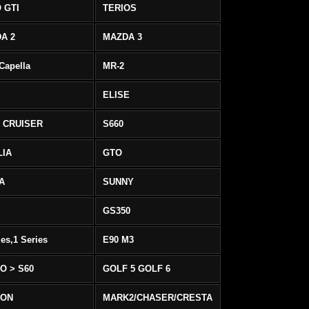
 GTI
TERIOS
A 2
MAZDA 3
 Capella
MR-2
ELISE
 CRUISER
S660
LIA
GTO
IA
SUNNY
GS350
ies,1 Series
E90 M3
O > S60
GOLF 5 GOLF 6
EON
MARK2/CHASER/CRESTA