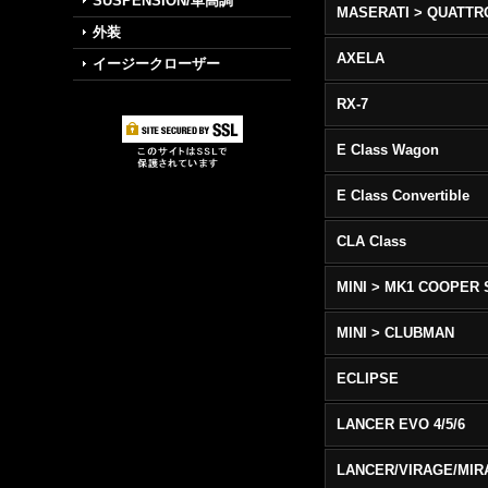
SUSPENSION/車高調
外装
AXELA
イージークローザー
RX-7
E Class Wagon
E Class Convertible
CLA Class
MINI > MK1 COOPER 
MINI > CLUBMAN
ECLIPSE
LANCER EVO 4/5/6