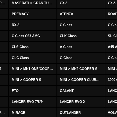
MASERATI > QUATTROPORTE
MASERATI > GRAN TURISMO
CX-3
CX-5
PREMACY
ATENZA
ROA
RX-8
C Class
C Cla
C Class C63 AMG
CLK Class
SL Cl
CLS Class
A Class
A45 
GLC Class
G Class
C Cl
S
MINI > MK1 ONE/COOPER
MINI > MK2 COOPER S
MINI
MINI > COOPER S
MINI > COOPER CLUBMAN
3000
FTO
GALANT
LAN
LANCER EVO 7/8/9
LANCER EVO X
LANC
LANCER/VIRAGE/MIRAGE
MIRAGE
OUTLANDER
VOLV