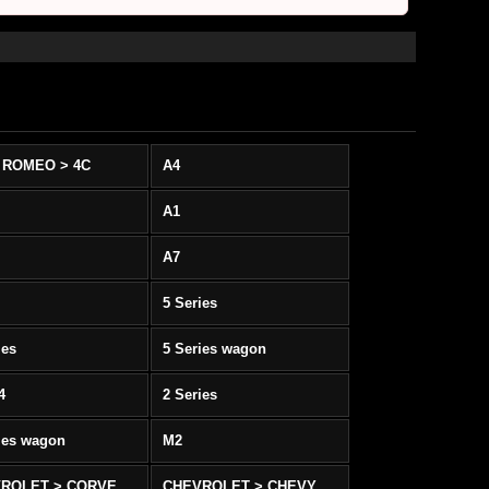
 ROMEO > 4C
A4
A1
A7
5 Series
ies
5 Series wagon
4
2 Series
ies wagon
M2
CHEVROLET > CORVETTE C5/C6
CHEVROLET > CHEVY SS