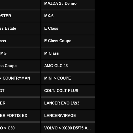
MAZDA 2 / Demio
DSTER
MX-6
ss Estate
E Class
ass
E Class Coupe
AMG
M Class
ass Coupe
AMG GLC 43
 > COUNTRYMAN
MINI > COUPE
 GT
COLT/ COLT PLUS
CER
LANCER EVO 1/2/3
ER FORTIS EX
LANCER/VIRAGE
O > C30
VOLVO > XC90 D5/T5 AWD