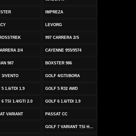
ESTER
IMPREZA
ACY
LEVORG
ROSSTREK
997 CARRERA 2/S
CARRERA 2/4
CAYENNE 955/9574
AN 987
BOXSTER 986
 3/VENTO
GOLF 4/GTI/BORA
5 1.6/TDI 1.9
GOLF 5 R32 AWD
6 TSI 1.4/GTI 2.0
GOLF 6 1.6/TDI 1.9
AT VARIANT
PASSAT CC
GOLF 7 VARIANT TSI HIGHLINE/R-LINE