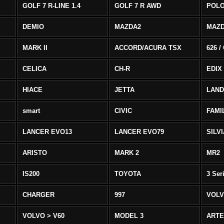
GOLF 7 R-LINE 1.4
GOLF 7 R AWD
POLO
DEMIO
MAZDA2
MAZD
MARK II
ACCORD/ACURA TSX
626 /
CELICA
CH-R
EDIX
HIACE
JETTA
LAND
smart
CIVIC
FAMI
LANCER EVO13
LANCER EVO79
SILV
ARISTO
MARK 2
MR2
IS200
TOYOTA
3 Ser
CHARGER
997
VOLV
VOLVO > V60
MODEL 3
ART