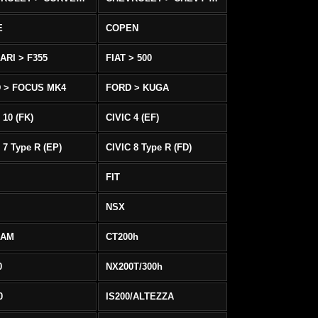
E
COPEN
ARI > F355
FIAT > 500
 > FOCUS MK4
FORD > KUGA
 10 (FK)
CIVIC 4 (EF)
 7 Type R (EP)
CIVIC 8 Type R (FD)
FIT
NSX
EAM
CT200h
0
NX200T/300h
0
IS200/ALTEZZA