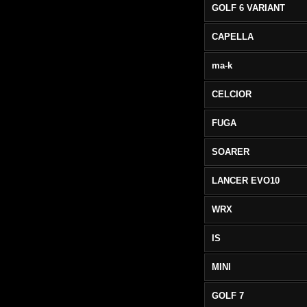
GOLF 6 VARIANT
CAPELLA
ma-k
CELCIOR
FUGA
SOARER
LANCER EVO10
WRX
IS
MINI
GOLF 7