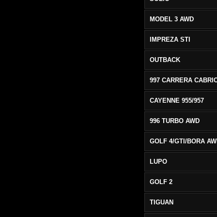
MODEL 3 AWD
IMPREZA STI
OUTBACK
CAYENNE 955/957
996 TURBO AWD
GOLF 4/GTI/BORA A
LUPO
GOLF 2
TIGUAN