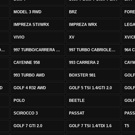
MODEL 3 RWD
BRZ
FOR
IMPREZA STI/WRX
IMPREZA WRX
LEG
VIVIO
XV
XV/C
997 CARRERA CABRIOLET 2/S
997 TURBO/CARRERA 4/4S AWD
997 TURBO CABRIOLET AWD
964 
CAYENNE 958
993 CARRERA 2
CAYM
993 TURBO AWD
BOXSTER 981
GOLF
WD
GOLF 4 R32 AWD
GOLF 5 TSI 1.4/GTI 2.0
GOLF 
POLO
BEETLE
GOLF 
SCIROCCO 3
PASSAT
PASS
GOLF 7 GTI 2.0
GOLF 7 TSI 1.4/TDI 1.6
T5