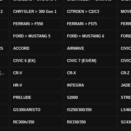
 2
CHRYSLER > 300 Gen 1
CITROEN > C2/C3
MOV
FERRARI > F550
FERRARI > F575
FERR
FORD > MUSTANG 5
FORD > MUSTANG 6
FORD
RS
ACCORD
AIRWAVE
CIVIC
CIVIC 6 (EK)
CIVIC 7 (ES/EM)
CIVIC
CIVIC 8 Type R EURO (FN)
CR-V
CR-X
CR-Z
HR-V
INTEGRA
JADE
PRELUDE
S2000
STR
GS300/ARISTO
IS250/300/350
LS46
RC300h/350
RX330/350
SC43