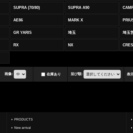
SUPRA (70/80)
SUPRA A90
CAM
AE86
MARK X
PRIU
GR YARIS
埼玉
埼玉
RX
NX
CRES
画像
:
並び順
:
在庫あり
表
PRODUCTS
New arrival