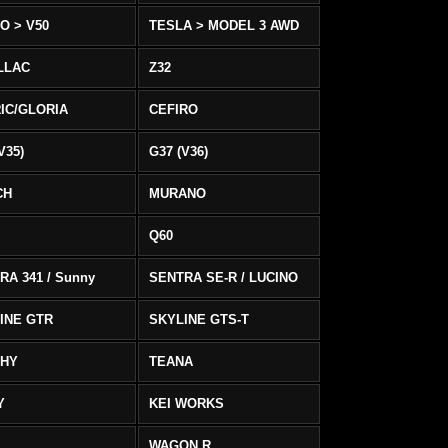
O > V50
TESLA > MODEL 3 AWD
LLAC
Z32
IC/GLORIA
CEFIRO
V35)
G37 (V36)
CH
MURANO
Q60
RA 341 / Sunny
SENTRA SE-R / LUCINO
INE GTR
SKYLINE GTS-T
PHY
TEANA
Y
KEI WORKS
WAGON R