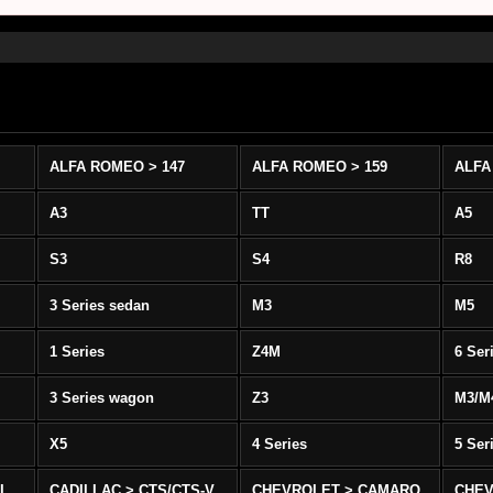
ALFA ROMEO > 147
ALFA ROMEO > 159
ALFA
A3
TT
A5
S3
S4
R8
3 Series sedan
M3
M5
1 Series
Z4M
6 Ser
3 Series wagon
Z3
M3/M
X5
4 Series
5 Ser
-L
CADILLAC > CTS/CTS-V
CHEVROLET > CAMARO