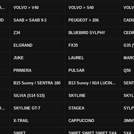
VOLVO > XC90 T8/T6 AWD
VOLVO > V40
VOLVO > S40
VOLV
WD
SAAB > SAAB 9-3
PEUGEOT > 206
CADI
Z34
BLUEBIRD SYLPHY
CEDR
ELGRAND
FX35
G35 (
JUKE
LAUREL
MAR
PRIMERA
PULSAR
Q50
B15 Sunny / SENTRA 180
B13 Sunny / N14 LUCINO / SENTRA 331
SENT
SILVIA (S14 S15)
SKYLINE
SKYL
SKYLINE GTS-T SKYLINE GTS-T
SKYLINE GT-T
STAGEA
SYL
X-TRAIL
CAPPUCCINO
JIMN
SWIFT
SWIFT SWIFT SWIFT SX4
SX4