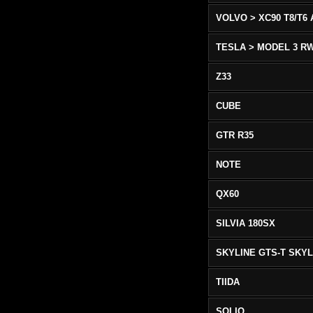
TESLA > MODEL 3 R
Z33
CUBE
GTR R35
NOTE
QX60
SILVIA 180SX
TIIDA
SOLIO