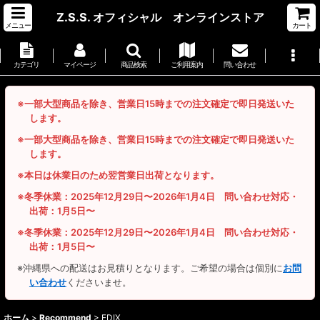
Z.S.S. オフィシャル オンラインストア
メニュー
カート
カテゴリ
マイページ
商品検索
ご利用案内
問い合わせ
※一部大型商品を除き、営業日15時までの注文確定で即日発送いた
します。
※一部大型商品を除き、営業日15時までの注文確定で即日発送いた
します。
※本日は休業日のため翌営業日出荷となります。
※冬季休業：2025年12月29日〜2026年1月4日 問い合わせ対応・
出荷：1月5日〜
※冬季休業：2025年12月29日〜2026年1月4日 問い合わせ対応・
出荷：1月5日〜
※沖縄県への配送はお見積りとなります。ご希望の場合は個別に
お問
い合わせ
くださいませ。
ホーム
>
Recommend
>
EDIX