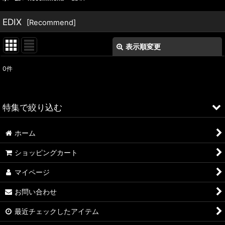
EDIX
[
Recommend
]
表示順変更
閉じる
0
件
表示数
:
並び順
:
特集で絞り込む
絞り込む
ホーム
ALFA ROMEO > 156
ショッピングカート
ALFA ROMEO > 147
マイページ
ALFA ROMEO > 159
お問い合わせ
ALFA ROMEO > 4C
最近チェックしたアイテム
A4