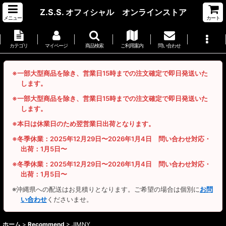
Z.S.S. オフィシャル オンラインストア
メニュー
カート
カテゴリ
マイページ
商品検索
ご利用案内
問い合わせ
※一部大型商品を除き、営業日15時までの注文確定で即日発送いた
します。
※一部大型商品を除き、営業日15時までの注文確定で即日発送いた
します。
※本日は休業日のため翌営業日出荷となります。
※冬季休業：2025年12月29日〜2026年1月4日 問い合わせ対応・
出荷：1月5日〜
※冬季休業：2025年12月29日〜2026年1月4日 問い合わせ対応・
出荷：1月5日〜
※沖縄県への配送はお見積りとなります。ご希望の場合は個別に
お問
い合わせ
くださいませ。
ホーム
>
Recommend
>
JIMNY