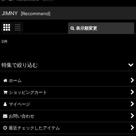
JIMNY
[
Recommend
]
表示順変更
閉じる
0
件
表示数
:
並び順
:
特集で絞り込む
絞り込む
ホーム
ALFA ROMEO > 156
ショッピングカート
ALFA ROMEO > 147
マイページ
ALFA ROMEO > 159
お問い合わせ
ALFA ROMEO > 4C
最近チェックしたアイテム
A4