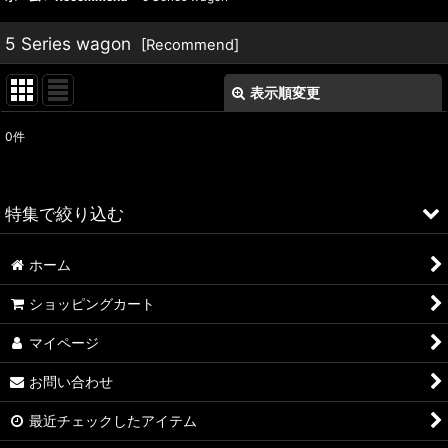
5 Series wagon
[
Recommend
]
表示順変更
閉じる
0
件
表示数
:
並び順
:
特集で絞り込む
絞り込む
ホーム
ALFA ROMEO > 156
ショッピングカート
ALFA ROMEO > 147
マイページ
ALFA ROMEO > 159
お問い合わせ
ALFA ROMEO > 4C
最近チェックしたアイテム
A4