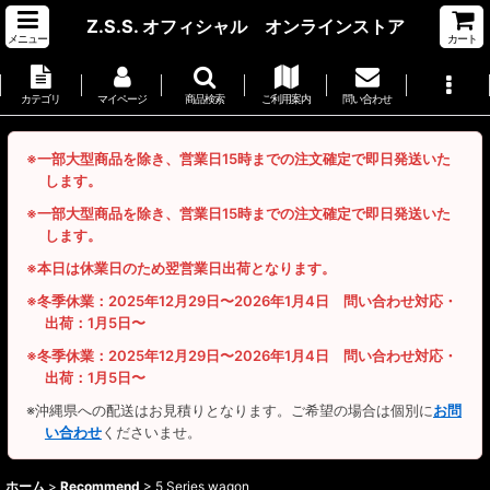
Z.S.S. オフィシャル オンラインストア
メニュー
カート
カテゴリ
マイページ
商品検索
ご利用案内
問い合わせ
※一部大型商品を除き、営業日15時までの注文確定で即日発送いた
します。
※一部大型商品を除き、営業日15時までの注文確定で即日発送いた
します。
※本日は休業日のため翌営業日出荷となります。
※冬季休業：2025年12月29日〜2026年1月4日 問い合わせ対応・
出荷：1月5日〜
※冬季休業：2025年12月29日〜2026年1月4日 問い合わせ対応・
出荷：1月5日〜
※沖縄県への配送はお見積りとなります。ご希望の場合は個別に
お問
い合わせ
くださいませ。
ホーム
>
Recommend
>
5 Series wagon