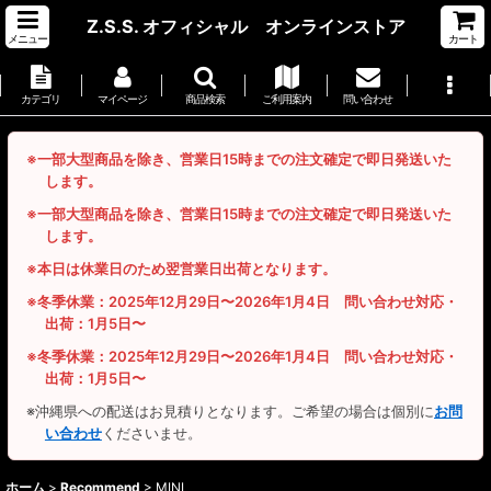
Z.S.S. オフィシャル オンラインストア
メニュー
カート
カテゴリ
マイページ
商品検索
ご利用案内
問い合わせ
※一部大型商品を除き、営業日15時までの注文確定で即日発送いた
します。
※一部大型商品を除き、営業日15時までの注文確定で即日発送いた
します。
※本日は休業日のため翌営業日出荷となります。
※冬季休業：2025年12月29日〜2026年1月4日 問い合わせ対応・
出荷：1月5日〜
※冬季休業：2025年12月29日〜2026年1月4日 問い合わせ対応・
出荷：1月5日〜
※沖縄県への配送はお見積りとなります。ご希望の場合は個別に
お問
い合わせ
くださいませ。
ホーム
>
Recommend
>
MINI