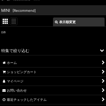
MINI
[
Recommend
]
表示順変更
閉じる
0
件
表示数
:
並び順
:
特集で絞り込む
絞り込む
ホーム
ALFA ROMEO > 156
ショッピングカート
ALFA ROMEO > 147
マイページ
ALFA ROMEO > 159
お問い合わせ
ALFA ROMEO > 4C
最近チェックしたアイテム
A4