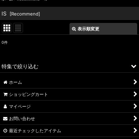
IS
[
Recommend
]
表示順変更
閉じる
0
件
表示数
:
並び順
:
特集で絞り込む
絞り込む
ホーム
ALFA ROMEO > 156
ショッピングカート
ALFA ROMEO > 147
マイページ
ALFA ROMEO > 159
お問い合わせ
ALFA ROMEO > 4C
最近チェックしたアイテム
A4