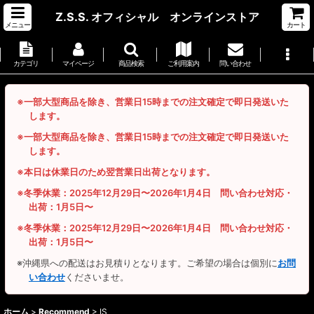
Z.S.S. オフィシャル オンラインストア
メニュー
カート
カテゴリ
マイページ
商品検索
ご利用案内
問い合わせ
※一部大型商品を除き、営業日15時までの注文確定で即日発送いた
します。
※一部大型商品を除き、営業日15時までの注文確定で即日発送いた
します。
※本日は休業日のため翌営業日出荷となります。
※冬季休業：2025年12月29日〜2026年1月4日 問い合わせ対応・
出荷：1月5日〜
※冬季休業：2025年12月29日〜2026年1月4日 問い合わせ対応・
出荷：1月5日〜
※沖縄県への配送はお見積りとなります。ご希望の場合は個別に
お問
い合わせ
くださいませ。
ホーム
>
Recommend
>
IS