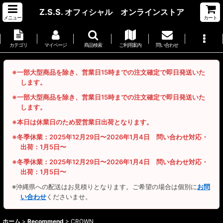
Z.S.S. オフィシャル オンラインストア
メニュー
カート
カテゴリ
マイページ
商品検索
ご利用案内
問い合わせ
※一部大型商品を除き、営業日15時までの注文確定で即日発送いた
します。
※一部大型商品を除き、営業日15時までの注文確定で即日発送いた
します。
※本日は休業日のため翌営業日出荷となります。
※冬季休業：2025年12月29日〜2026年1月4日 問い合わせ対応・
出荷：1月5日〜
※冬季休業：2025年12月29日〜2026年1月4日 問い合わせ対応・
出荷：1月5日〜
※沖縄県への配送はお見積りとなります。ご希望の場合は個別に
お問
い合わせ
くださいませ。
ホーム
>
Recommend
>
CROWN