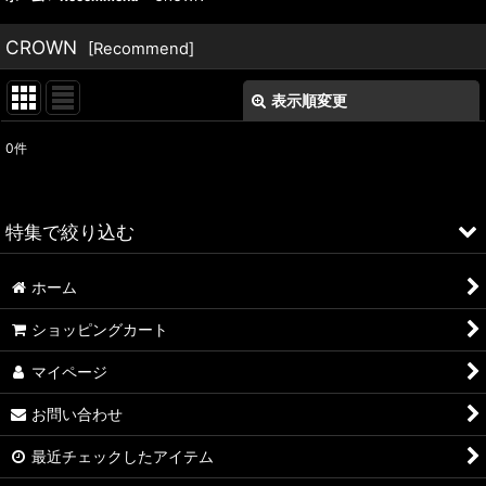
CROWN
[
Recommend
]
表示順変更
閉じる
0
件
表示数
:
並び順
:
特集で絞り込む
絞り込む
ホーム
ALFA ROMEO > 156
ショッピングカート
ALFA ROMEO > 147
マイページ
ALFA ROMEO > 159
お問い合わせ
ALFA ROMEO > 4C
最近チェックしたアイテム
A4