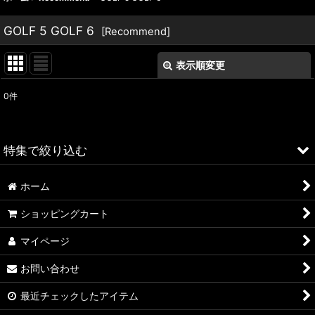
GOLF 5 GOLF 6
[
Recommend
]
表示順変更
閉じる
0
件
表示数
:
並び順
:
特集で絞り込む
絞り込む
ホーム
ALFA ROMEO > 156
ショッピングカート
ALFA ROMEO > 147
マイページ
ALFA ROMEO > 159
お問い合わせ
ALFA ROMEO > 4C
最近チェックしたアイテム
A4