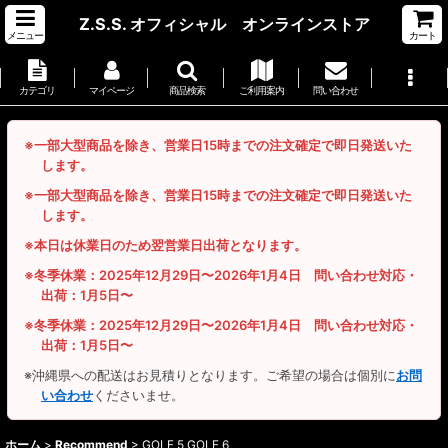
Z.S.S. オフィシャル オンラインストア
メニュー
カート
カテゴリ
マイページ
商品検索
ご利用案内
問い合わせ
※一部大型商品を除き、営業日15時までの注文確定で即日発送いた
します。
※一部大型商品を除き、営業日15時までの注文確定で即日発送いた
します。
※本日は休業日のため翌営業日出荷となります。
※冬季休業：2025年12月29日〜2026年1月4日 問い合わせ対応・
出荷：1月5日〜
※冬季休業：2025年12月29日〜2026年1月4日 問い合わせ対応・
出荷：1月5日〜
※沖縄県への配送はお見積りとなります。ご希望の場合は個別に
お問
い合わせ
くださいませ。
ホーム
>
Recommend
>
GOLF 5 GOLF 6