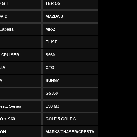
 GTI
TERIOS
A 2
MAZDA 3
 Capella
MR-2
ELISE
 CRUISER
S660
LIA
GTO
IA
SUNNY
GS350
ies,1 Series
E90 M3
O > S60
GOLF 5 GOLF 6
EON
MARK2/CHASER/CRESTA