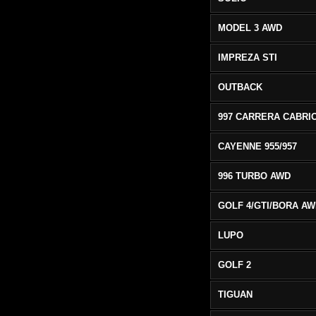
MODEL 3 AWD
IMPREZA STI
OUTBACK
CAYENNE 955/957
996 TURBO AWD
GOLF 4/GTI/BORA A
LUPO
GOLF 2
TIGUAN