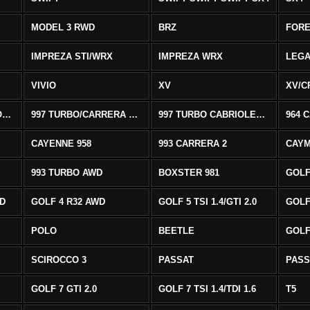
MODEL 3 RWD
BRZ
FOR
IMPREZA STI/WRX
IMPREZA WRX
LEG
VIVIO
XV
XV/C
997 CARRERA CABRIOLET 2/S
997 TURBO/CARRERA 4/4S AWD
997 TURBO CABRIOLET AWD
964 
CAYENNE 958
993 CARRERA 2
CAYM
993 TURBO AWD
BOXSTER 981
GOLF
WD
GOLF 4 R32 AWD
GOLF 5 TSI 1.4/GTI 2.0
GOLF 
POLO
BEETLE
GOLF 
SCIROCCO 3
PASSAT
PASS
GOLF 7 GTI 2.0
GOLF 7 TSI 1.4/TDI 1.6
T5