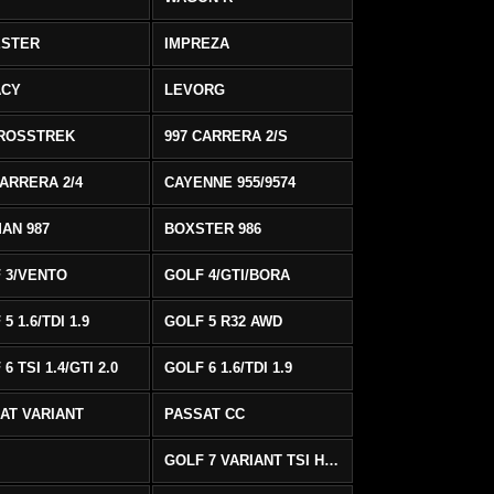
ESTER
IMPREZA
ACY
LEVORG
ROSSTREK
997 CARRERA 2/S
CARRERA 2/4
CAYENNE 955/9574
AN 987
BOXSTER 986
 3/VENTO
GOLF 4/GTI/BORA
5 1.6/TDI 1.9
GOLF 5 R32 AWD
6 TSI 1.4/GTI 2.0
GOLF 6 1.6/TDI 1.9
AT VARIANT
PASSAT CC
GOLF 7 VARIANT TSI HIGHLINE/R-LINE