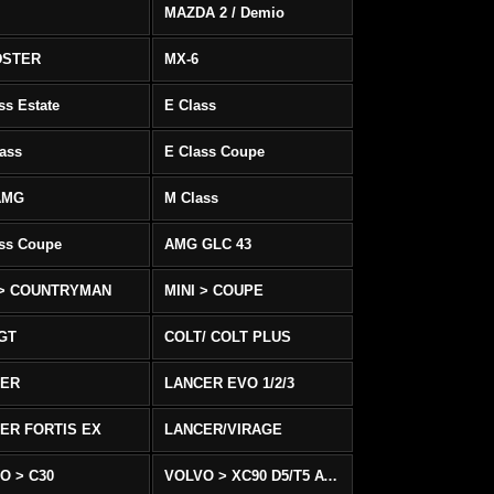
MAZDA 2 / Demio
DSTER
MX-6
ss Estate
E Class
ass
E Class Coupe
AMG
M Class
ass Coupe
AMG GLC 43
 > COUNTRYMAN
MINI > COUPE
 GT
COLT/ COLT PLUS
CER
LANCER EVO 1/2/3
ER FORTIS EX
LANCER/VIRAGE
O > C30
VOLVO > XC90 D5/T5 AWD