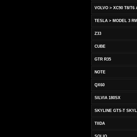
TESLA > MODEL 3 R
Z33
CUBE
GTR R35
NOTE
QX60
SILVIA 180SX
TIIDA
SOLIO