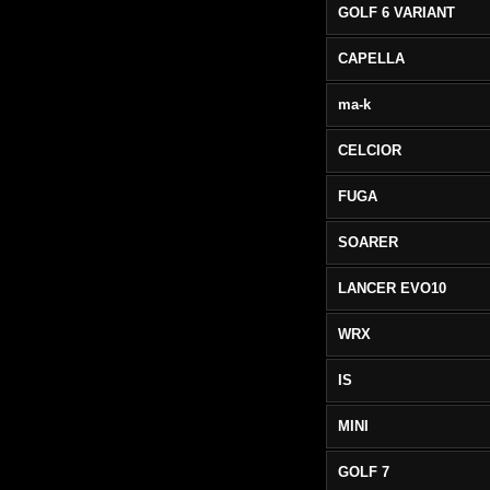
GOLF 6 VARIANT
CAPELLA
ma-k
CELCIOR
FUGA
SOARER
LANCER EVO10
WRX
IS
MINI
GOLF 7