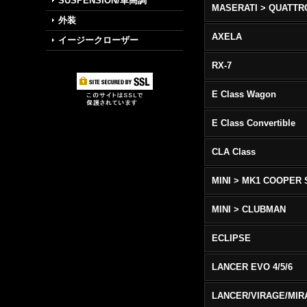
SUSPENSION/車高調
外装
AXELA
イージークローザー
RX-7
E Class Wagon
E Class Convertible
CLA Class
MINI > MK1 COOPER 
MINI > CLUBMAN
ECLIPSE
LANCER EVO 4/5/6