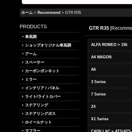
ホーム
>
Recommend
>
GTR R35
PRODUCTS
GTR R35
[
Recomm
車高調
ALFA ROMEO > 156
ショップオリジナル車高調
アーム
A4 WAGON
スペーサー
A6
カーボンボンネット
ミラー
3 Series
インテリア / パネル
7 Series
ライト/ライトカバー
ステアリング
Z4
ステアリングボス
X1 Series
ホイールナット
マフラー
CADILLAC > ATS/ATS