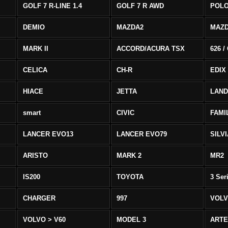
GOLF 7 R-LINE 1.4
GOLF 7 R AWD
POLO
DEMIO
MAZDA2
MAZD
MARK II
ACCORD/ACURA TSX
626 /
CELICA
CH-R
EDIX
HIACE
JETTA
LAND
smart
CIVIC
FAMI
LANCER EVO13
LANCER EVO79
SILV
ARISTO
MARK 2
MR2
IS200
TOYOTA
3 Ser
CHARGER
997
VOLV
VOLVO > V60
MODEL 3
ART