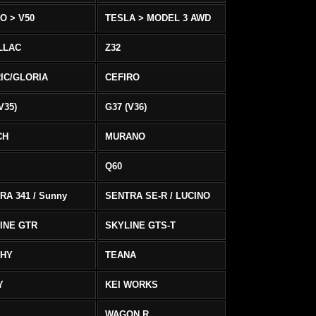
O > V50
TESLA > MODEL 3 AWD
LLAC
Z32
IC/GLORIA
CEFIRO
V35)
G37 (V36)
CH
MURANO
Q60
RA 341 / Sunny
SENTRA SE-R / LUCINO
INE GTR
SKYLINE GTS-T
PHY
TEANA
Y
KEI WORKS
WAGON R