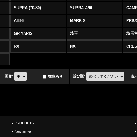
SUPRA (70/80)
SUPRA A90
CAM
AE86
MARK X
PRIU
GR YARIS
埼玉
埼玉
RX
NX
CRES
画像
:
並び順
:
在庫あり
表
PRODUCTS
New arrival