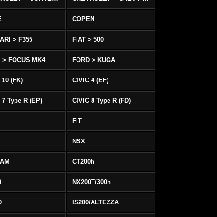
E
COPEN
ARI > F355
FIAT > 500
 > FOCUS MK4
FORD > KUGA
 10 (FK)
CIVIC 4 (EF)
 7 Type R (EP)
CIVIC 8 Type R (FD)
FIT
NSX
EAM
CT200h
0
NX200T/300h
0
IS200/ALTEZZA