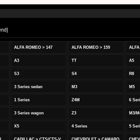
end
]
ALFA ROMEO > 147
ALFA ROMEO > 159
ALFA
A3
TT
A5
S3
S4
R8
3 Series sedan
M3
M5
1 Series
Z4M
6 Ser
3 Series wagon
Z3
M3/M
X5
4 Series
5 Ser
-L
CADILLAC > CTS/CTS-V
CHEVROLET > CAMARO