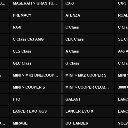
MASERATI > QUATTROPORTE
MASERATI > GRAN TURISMO
CX-3
CX-5
PREMACY
ATENZA
ROA
RX-8
C Class
C Cla
C Class C63 AMG
CLK Class
SL Cl
CLS Class
A Class
A45 
GLC Class
G Class
C Cl
S
MINI > MK1 ONE/COOPER
MINI > MK2 COOPER S
MINI
MINI > COOPER S
MINI > COOPER CLUBMAN
3000
FTO
GALANT
LAN
LANCER EVO 7/8/9
LANCER EVO X
LANC
LANCER/VIRAGE/MIRAGE
MIRAGE
OUTLANDER
VOLV