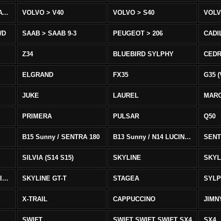
VOLVO > XC90 T8/T6 AWD
VOLVO > V40
VOLVO > S40
VOLV
WD
SAAB > SAAB 9-3
PEUGEOT > 206
CADI
Z34
BLUEBIRD SYLPHY
CEDR
ELGRAND
FX35
G35 (
JUKE
LAUREL
MAR
PRIMERA
PULSAR
Q50
B15 Sunny / SENTRA 180
B13 Sunny / N14 LUCINO / SENTRA 331
SENT
SILVIA (S14 S15)
SKYLINE
SKYL
SKYLINE GTS-T SKYLINE GTS-T
SKYLINE GT-T
STAGEA
SYL
X-TRAIL
CAPPUCCINO
JIMN
SWIFT
SWIFT SWIFT SWIFT SX4
SX4