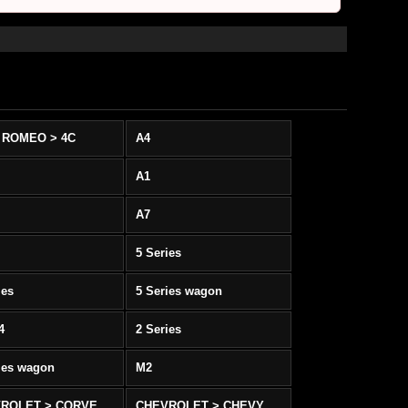
 ROMEO > 4C
A4
A1
A7
5 Series
ies
5 Series wagon
4
2 Series
ies wagon
M2
CHEVROLET > CORVETTE C5/C6
CHEVROLET > CHEVY SS