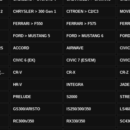
 2
CHRYSLER > 300 Gen 1
CITROEN > C2/C3
MOV
FERRARI > F550
FERRARI > F575
FERR
FORD > MUSTANG 5
FORD > MUSTANG 6
FORD
RS
ACCORD
AIRWAVE
CIVIC
CIVIC 6 (EK)
CIVIC 7 (ES/EM)
CIVIC
CIVIC 8 Type R EURO (FN)
CR-V
CR-X
CR-Z
HR-V
INTEGRA
JADE
PRELUDE
S2000
STR
GS300/ARISTO
IS250/300/350
LS46
RC300h/350
RX330/350
SC43