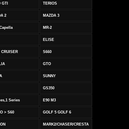
 GTI
TERIOS
A 2
MAZDA 3
 Capella
MR-2
ELISE
 CRUISER
S660
LIA
GTO
IA
SUNNY
GS350
ies,1 Series
E90 M3
O > S60
GOLF 5 GOLF 6
EON
MARK2/CHASER/CRESTA