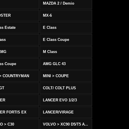
MAZDA 2 / Demio
DSTER
MX-6
ss Estate
E Class
ass
E Class Coupe
AMG
M Class
ass Coupe
AMG GLC 43
 > COUNTRYMAN
MINI > COUPE
 GT
COLT/ COLT PLUS
CER
LANCER EVO 1/2/3
ER FORTIS EX
LANCER/VIRAGE
O > C30
VOLVO > XC90 D5/T5 AWD