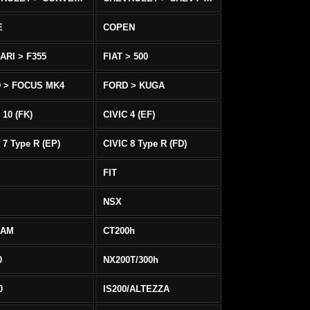
E
COPEN
ARI > F355
FIAT > 500
 > FOCUS MK4
FORD > KUGA
 10 (FK)
CIVIC 4 (EF)
 7 Type R (EP)
CIVIC 8 Type R (FD)
FIT
NSX
EAM
CT200h
0
NX200T/300h
0
IS200/ALTEZZA