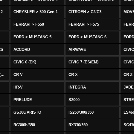
 2
CHRYSLER > 300 Gen 1
CITROEN > C2/C3
MOV
FERRARI > F550
FERRARI > F575
FERR
FORD > MUSTANG 5
FORD > MUSTANG 6
FORD
RS
ACCORD
AIRWAVE
CIVIC
CIVIC 6 (EK)
CIVIC 7 (ES/EM)
CIVIC
CIVIC 8 Type R EURO (FN)
CR-V
CR-X
CR-Z
HR-V
INTEGRA
JADE
PRELUDE
S2000
STR
GS300/ARISTO
IS250/300/350
LS46
RC300h/350
RX330/350
SC43