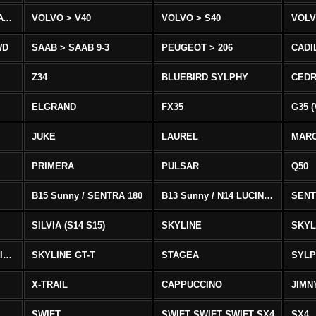
VOLVO > XC90 T8/T6 AWD
VOLVO > V40
VOLVO > S40
VOLV
WD
SAAB > SAAB 9-3
PEUGEOT > 206
CADI
Z34
BLUEBIRD SYLPHY
CEDR
ELGRAND
FX35
G35 (
JUKE
LAUREL
MAR
PRIMERA
PULSAR
Q50
B15 Sunny / SENTRA 180
B13 Sunny / N14 LUCINO / SENTRA 331
SENT
SILVIA (S14 S15)
SKYLINE
SKYL
SKYLINE GTS-T SKYLINE GTS-T
SKYLINE GT-T
STAGEA
SYL
X-TRAIL
CAPPUCCINO
JIMN
SWIFT
SWIFT SWIFT SWIFT SX4
SX4