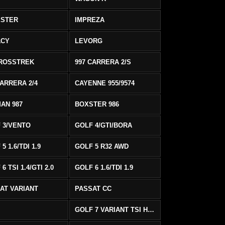
ESTER
IMPREZA
ACY
LEVORG
ROSSTREK
997 CARRERA 2/S
CARRERA 2/4
CAYENNE 955/9574
AN 987
BOXSTER 986
 3/VENTO
GOLF 4/GTI/BORA
5 1.6/TDI 1.9
GOLF 5 R32 AWD
6 TSI 1.4/GTI 2.0
GOLF 6 1.6/TDI 1.9
AT VARIANT
PASSAT CC
GOLF 7 VARIANT TSI HIGHLINE/R-LINE