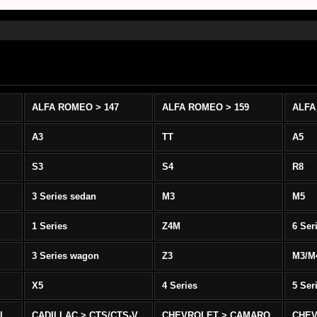
ALFA ROMEO > 147
ALFA ROMEO > 159
ALFA
A3
TT
A5
S3
S4
R8
3 Series sedan
M3
M5
1 Series
Z4M
6 Ser
3 Series wagon
Z3
M3/M
X5
4 Series
5 Ser
-L
CADILLAC > CTS/CTS-V
CHEVROLET > CAMARO