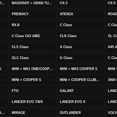
MASERATI > QUATTROPORTE
MASERATI > GRAN TURISMO
CX-3
CX-5
PREMACY
ATENZA
ROA
RX-8
C Class
C Cla
C Class C63 AMG
CLK Class
SL Cl
CLS Class
A Class
A45 
GLC Class
G Class
C Cl
S
MINI > MK1 ONE/COOPER
MINI > MK2 COOPER S
MINI
MINI > COOPER S
MINI > COOPER CLUBMAN
3000
FTO
GALANT
LAN
LANCER EVO 7/8/9
LANCER EVO X
LANC
LANCER/VIRAGE/MIRAGE
MIRAGE
OUTLANDER
VOLV