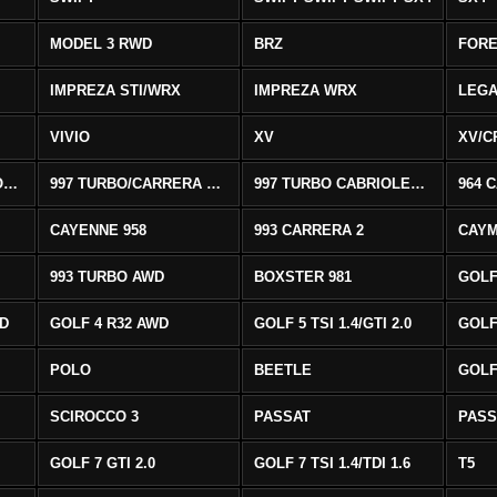
MODEL 3 RWD
BRZ
FOR
IMPREZA STI/WRX
IMPREZA WRX
LEG
VIVIO
XV
XV/C
997 CARRERA CABRIOLET 2/S
997 TURBO/CARRERA 4/4S AWD
997 TURBO CABRIOLET AWD
964 
CAYENNE 958
993 CARRERA 2
CAYM
993 TURBO AWD
BOXSTER 981
GOLF
WD
GOLF 4 R32 AWD
GOLF 5 TSI 1.4/GTI 2.0
GOLF 
POLO
BEETLE
GOLF 
SCIROCCO 3
PASSAT
PASS
GOLF 7 GTI 2.0
GOLF 7 TSI 1.4/TDI 1.6
T5