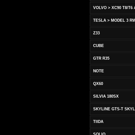
TESLA > MODEL 3 R
Z33
CUBE
GTR R35
NOTE
QX60
SILVIA 180SX
TIIDA
SOLIO