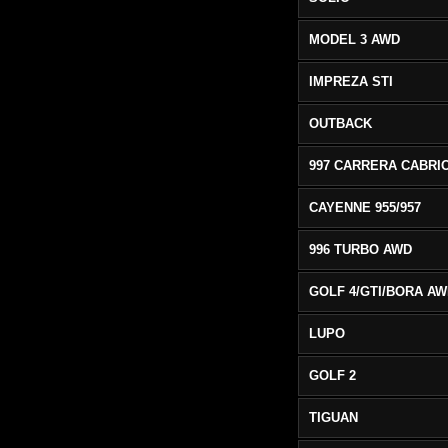
MODEL 3 AWD
IMPREZA STI
OUTBACK
CAYENNE 955/957
996 TURBO AWD
GOLF 4/GTI/BORA A
LUPO
GOLF 2
TIGUAN