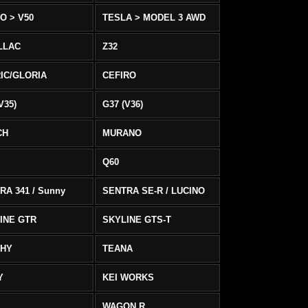
O > V50
TESLA > MODEL 3 AWD
LLAC
Z32
IC/GLORIA
CEFIRO
V35)
G37 (V36)
CH
MURANO
Q60
RA 341 / Sunny
SENTRA SE-R / LUCINO
INE GTR
SKYLINE GTS-T
PHY
TEANA
Y
KEI WORKS
WAGON R