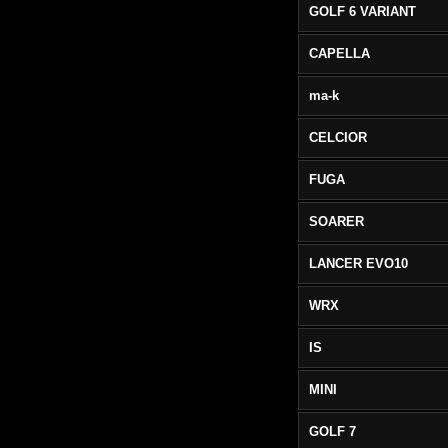
GOLF 6 VARIANT
CAPELLA
ma-k
CELCIOR
FUGA
SOARER
LANCER EVO10
WRX
IS
MINI
GOLF 7