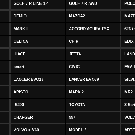
GOLF 7 R-LINE 1.4
GOLF 7 R AWD
POLO
DEMIO
MAZDA2
MAZD
MARK II
ACCORD/ACURA TSX
626 /
CELICA
CH-R
EDIX
HIACE
JETTA
LAND
smart
CIVIC
FAMI
LANCER EVO13
LANCER EVO79
SILV
ARISTO
MARK 2
MR2
IS200
TOYOTA
3 Ser
CHARGER
997
VOLV
VOLVO > V60
MODEL 3
ART