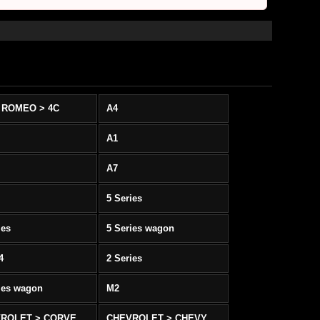
 ROMEO > 4C
A4
A1
A7
5 Series
ies
5 Series wagon
4
2 Series
ies wagon
M2
CHEVROLET > CORVETTE C5/C6
CHEVROLET > CHEVY SS