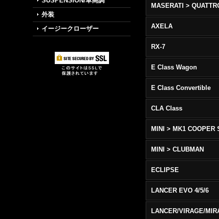
SUSPENSION/車高調
外装
AXELA
イージークローザー
RX-7
E Class Wagon
E Class Convertible
CLA Class
MINI > MK1 COOPER 
MINI > CLUBMAN
ECLIPSE
LANCER EVO 4/5/6