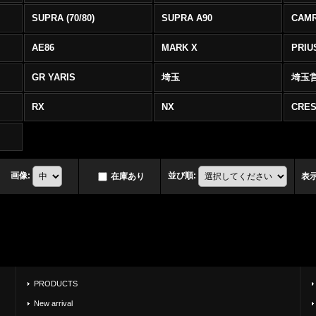
SUPRA (70/80)
SUPRA A90
CAM
AE86
MARK X
PRIU
GR YARIS
埼玉
埼玉
RX
NX
CRES
画像
:
並び順
:
在庫あり
表
PRODUCTS
New arrival