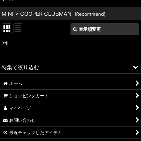
MINI > COOPER CLUBMAN
[
Recommend
]
表示順変更
閉じる
0
件
表示数
:
並び順
:
特集で絞り込む
絞り込む
ホーム
ALFA ROMEO > 156
ショッピングカート
ALFA ROMEO > 147
マイページ
ALFA ROMEO > 159
お問い合わせ
ALFA ROMEO > 4C
最近チェックしたアイテム
A4