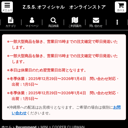
Z.S.S. オフィシャル オンラインストア
メニュー
カート
カテゴリ
マイページ
商品検索
ご利用案内
問い合わせ
※一部大型商品を除き、営業日15時までの注文確定で即日発送いた
します。
※一部大型商品を除き、営業日15時までの注文確定で即日発送いた
します。
※本日は休業日のため翌営業日出荷となります。
※冬季休業：2025年12月29日〜2026年1月4日 問い合わせ対応・
出荷：1月5日〜
※冬季休業：2025年12月29日〜2026年1月4日 問い合わせ対応・
出荷：1月5日〜
※沖縄県への配送はお見積りとなります。ご希望の場合は個別に
お問
い合わせ
くださいませ。
ホーム
>
Recommend
>
MINI > COOPER CLUBMAN