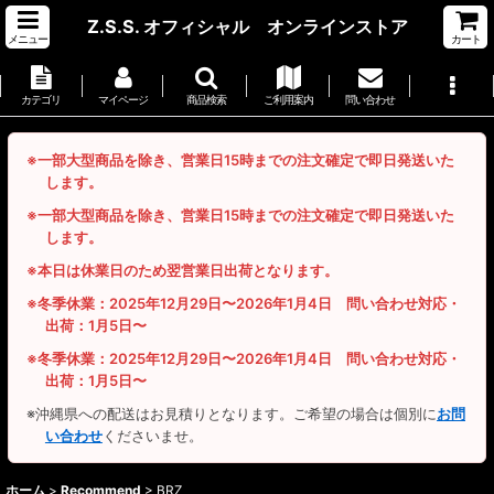
Z.S.S. オフィシャル オンラインストア
メニュー
カート
カテゴリ
マイページ
商品検索
ご利用案内
問い合わせ
※一部大型商品を除き、営業日15時までの注文確定で即日発送いた
します。
※一部大型商品を除き、営業日15時までの注文確定で即日発送いた
します。
※本日は休業日のため翌営業日出荷となります。
※冬季休業：2025年12月29日〜2026年1月4日 問い合わせ対応・
出荷：1月5日〜
※冬季休業：2025年12月29日〜2026年1月4日 問い合わせ対応・
出荷：1月5日〜
※沖縄県への配送はお見積りとなります。ご希望の場合は個別に
お問
い合わせ
くださいませ。
ホーム
>
Recommend
>
BRZ