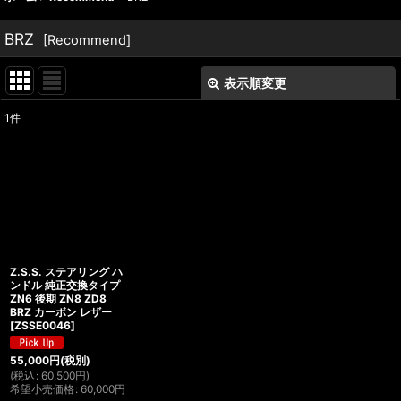
BRZ
[
Recommend
]
表示順変更
閉じる
1
件
表示数
:
並び順
:
絞り込む
Z.S.S. ステアリング ハ
ンドル 純正交換タイプ
ZN6 後期 ZN8 ZD8
BRZ カーボン レザー
[
ZSSE0046
]
55,000
円
(税別)
(
税込
:
60,500
円
)
希望小売価格
:
60,000
円