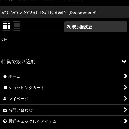
VOLVO > XC90 T8/T6 AWD
[
Recommend
]
表示順変更
閉じる
0
件
表示数
:
並び順
:
特集で絞り込む
絞り込む
ホーム
ALFA ROMEO > 156
ショッピングカート
ALFA ROMEO > 147
マイページ
ALFA ROMEO > 159
お問い合わせ
ALFA ROMEO > 4C
最近チェックしたアイテム
A4