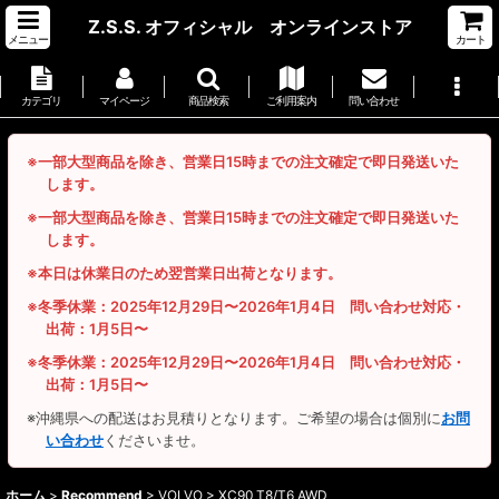
Z.S.S. オフィシャル オンラインストア
メニュー
カート
カテゴリ
マイページ
商品検索
ご利用案内
問い合わせ
※一部大型商品を除き、営業日15時までの注文確定で即日発送いた
します。
※一部大型商品を除き、営業日15時までの注文確定で即日発送いた
します。
※本日は休業日のため翌営業日出荷となります。
※冬季休業：2025年12月29日〜2026年1月4日 問い合わせ対応・
出荷：1月5日〜
※冬季休業：2025年12月29日〜2026年1月4日 問い合わせ対応・
出荷：1月5日〜
※沖縄県への配送はお見積りとなります。ご希望の場合は個別に
お問
い合わせ
くださいませ。
ホーム
>
Recommend
>
VOLVO > XC90 T8/T6 AWD